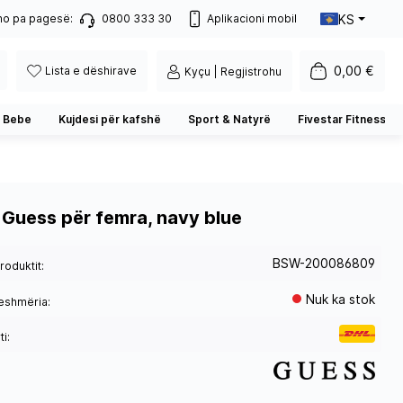
KS
no pa pagesë:
0800 333 30
Aplikacioni mobil
0,00 €
Lista e dëshirave
Kyçu | Regjistrohu
 Bebe
Kujdesi për kafshë
Sport & Natyrë
Fivestar Fitness
 Guess për femra, navy blue
BSW-200086809
roduktit:
Nuk ka stok
eshmëria:
i: