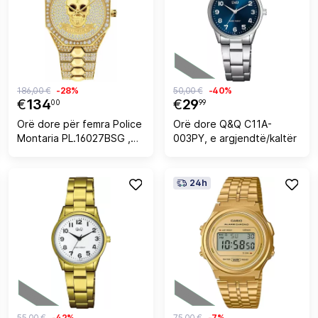
186,00 €
-28%
50,00 €
-40%
€
134
€
29
00
99
Orë dore për femra Police
Orë dore Q&Q C11A-
Montaria PL.16027BSG ,
003PY, e argjendtë/kaltër
36mm, e artë
24h
55,00 €
-42%
75,00 €
-7%