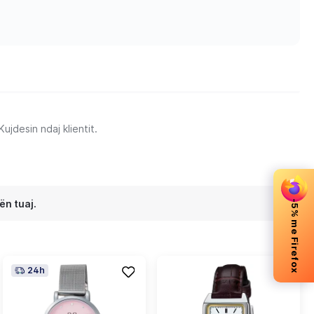
jdesin ndaj klientit.
ën tuaj.
-5% me Firefox
24h