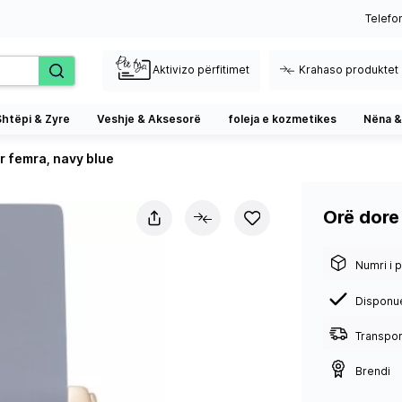
Telefo
Aktivizo përfitimet
Krahaso produktet
Shtëpi & Zyre
Veshje & Aksesorë
foleja e kozmetikes
Nëna &
r femra, navy blue
Orë dore
Numri i p
Disponu
Transport
Brendi