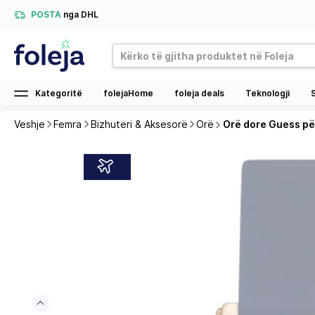
POSTA
nga DHL
Kategoritë
folejaHome
foleja deals
Teknologji
Veshje
Femra
Bizhuteri & Aksesorë
Orë
Orë dore Guess pë