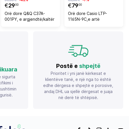
€
29
€
79
00
00
Orë dore Q&Q C37A-
Orë dore Casio LTP-
001PY, e argjendtë/kaltër
1165N-9C,e artë
Postë e
shpejtë
fikuara
Prioritet i yni janë kërkesat e
ë sigurta
klientëve tanë, e një nga to është
ikimi i
edhe dërgesa e shpejtë e porosive,
ushtimin
andaj DHL ua sjellë dërgesat e juaja
gurisë.
në derë të shtëpisë.