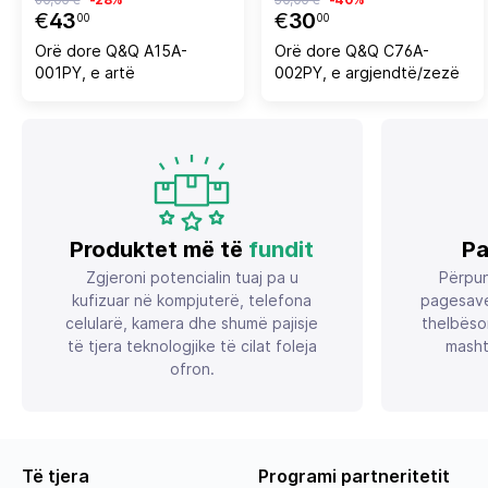
€
43
€
30
00
00
Orë dore Q&Q A15A-
Orë dore Q&Q C76A-
001PY, e artë
002PY, e argjendtë/zezë
Produktet më të
fundit
Pa
Zgjeroni potencialin tuaj pa u
Përpun
kufizuar në kompjuterë, telefona
pagesave
celularë, kamera dhe shumë pajisje
thelbëso
të tjera teknologjike të cilat foleja
masht
ofron.
Të tjera
Programi partneritetit