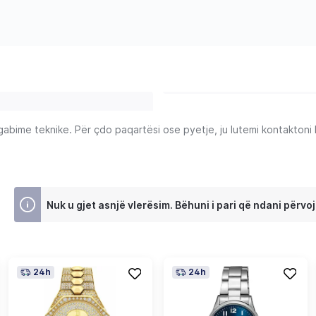
ime teknike. Për çdo paqartësi ose pyetje, ju lutemi kontaktoni Ku
Nuk u gjet asnjë vlerësim. Bëhuni i pari që ndani përvoj
24h
24h