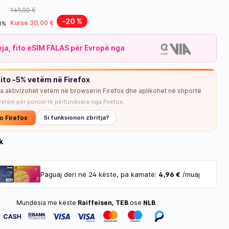
149,00 €
-20 %
Kurse 30,00 €
18%
leja, fito eSIM FALAS për Evropë nga
ito -5% vetëm në Firefox
ja aktivizohet vetëm në browserin Firefox dhe aplikohet në shportë
NUK KA STOK
vetëm për porosi të përfunduara nga Firefox.
o Firefox
Si funksionon zbritja?
k
Paguaj deri në 24 këste, pa kamatë:
4,96 €
/muaj
Mundësia me këste
Raiffeisen, TEB
ose
NLB