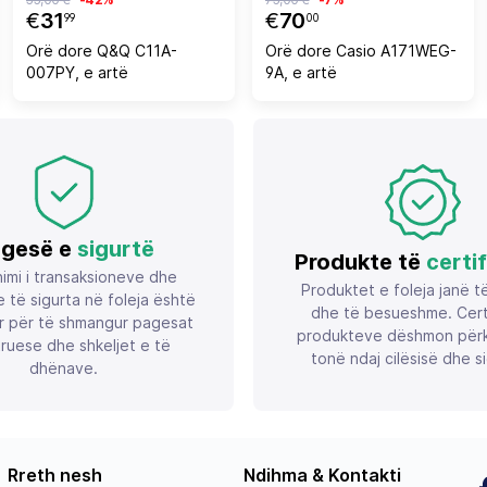
€
31
€
70
99
00
Orë dore Q&Q C11A-
Orë dore Casio A171WEG-
007PY, e artë
9A, e artë
gesë e
sigurtë
Produkte të
certi
imi i transaksioneve dhe
Produktet e foleja janë t
 të sigurta në foleja është
dhe të besueshme. Certif
r për të shmangur pagesat
produkteve dëshmon përk
ruese dhe shkeljet e të
tonë ndaj cilësisë dhe si
dhënave.
Rreth nesh
Ndihma & Kontakti