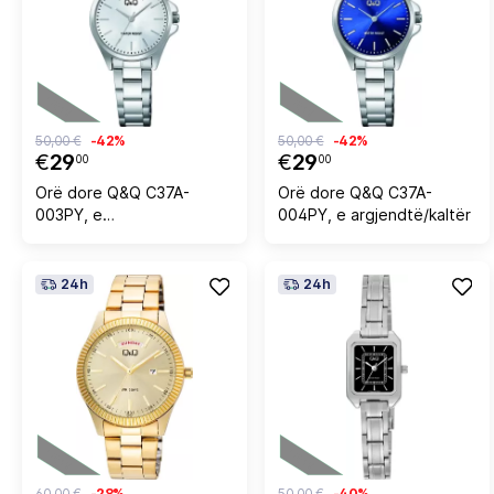
50,00 €
-42%
50,00 €
-42%
€
29
€
29
00
00
Orë dore Q&Q C37A-
Orë dore Q&Q C37A-
003PY, e
004PY, e argjendtë/kaltër
argjendtë/bardhë
24h
24h
60,00 €
-28%
50,00 €
-40%