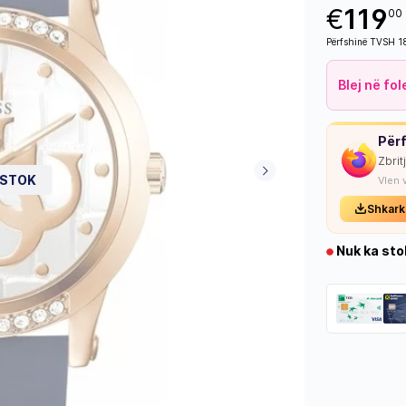
€
119
00
Përfshinë TVSH 
Blej në fo
Përf
Zbrit
 STOK
Vlen 
Shkark
Nuk ka sto