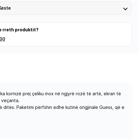
Keste
e rreth produktit?
 30
kornizë prej çeliku inox në ngjyrë rozë të artë, ekran të
ë veçanta.
ditës. Paketimi përfshin edhe kutinë origjinale Guess, që e