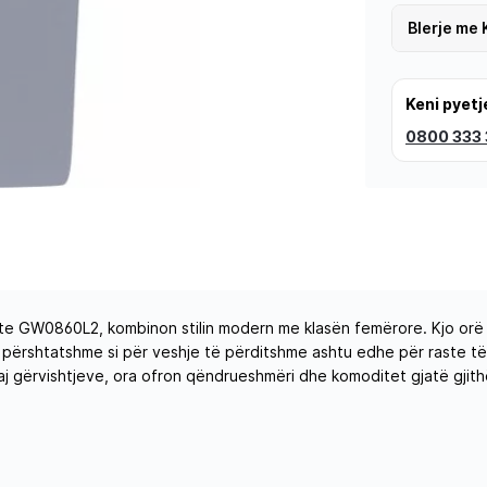
Blerje me 
Keni pyetj
0800 333
 GW0860L2, kombinon stilin modern me klasën femërore. Kjo orë ka 
të përshtatshme si për veshje të përditshme ashtu edhe për raste t
 gërvishtjeve, ora ofron qëndrueshmëri dhe komoditet gjatë gjithë 