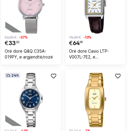
52,00 €
-37%
75,00 €
-13%
€
33
€
64
00
99
Orë dore Q&Q C35A-
Orë dore Casio LTP-
019PY, e argjendtë/rozë
V007L-7E2, e
argjendtë/artë
24h
50,00 €
-42%
85,00 €
-7%