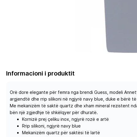
Informacioni i produktit
Orë dore elegante për femra nga brendi Guess, modeli Annette
argjendtë dhe rrip silikoni në ngjyrë navy blue, duke e bërë 
Me mekanizëm të saktë quartz dhe xham mineral rezistent ndaj
bën një zgjedhje të shkëlqyer për dhuratë.
Kornizë prej çeliku inox, ngjyrë rozë e artë
Rrip silikoni, ngjyrë navy blue
Mekanizëm quartz për saktësi të lartë