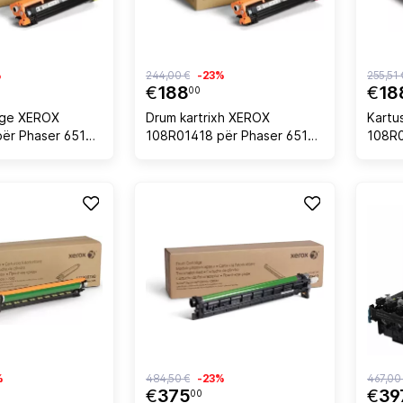
%
244,00 €
-23%
255,51 
€
188
€
18
00
dge XEROX
Drum kartrixh XEROX
Kartu
ër Phaser 6510 /
108R01418 për Phaser 6510 /
108R0
 6515 48,000
WorkCentre 6515, 48,000
cian
dhë
faqe, magenta
%
484,50 €
-23%
467,00
€
375
€
39
00