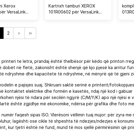
mi Xerox
Kartrixh tamburi XEROX
kompl
ër VersaLink
101R00602 për VersaLink
013R0
5/C7030, deri
C8000/C9000, 190000 faqe
125,0
 zi
2
rinteri te letra, prandaj është thelbësor për këdo që printon rregu
t të dobët në fletë, zakonisht është shenjë që kjo pjesë ka arritur f
të ndryshme dhe kapacitete të ndryshme, në mënyrë që të gjeni z
elin e pajisjes suaj. Shkruani saktë serinë e printerit/fotokopjues
 kontaktet elektrike dhe formën e kasetës, ndaj një kod i gabuar sj
ohen njësi të ndara për secilën ngjyrë (C/M/Y/K) apo një njësi e v
artë është zgjidhje më ekonomike, ndërsa për grafika dhe foto me n
ë numër faqesh sipas ISO. Vlerësoni vëllimin tuaj mujor: për zyra me n
uhur, lagështi ose cikle të shpeshta të ndezjes/ndezjes e konsumo
it, kur tjetri është në fund, mund të mos sjellë përmirësimin që prisn