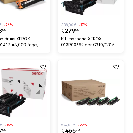
€
-26%
338,00 €
-17%
8
€
279
00
00
sh drumi XEROX
Kit imazherie XEROX
1417 48,000 faqe,
013R00689 për C310/C315
(B310/B315), 125,000 faqe, i
zi
 €
-15%
594,00 €
-22%
7
€
465
00
00