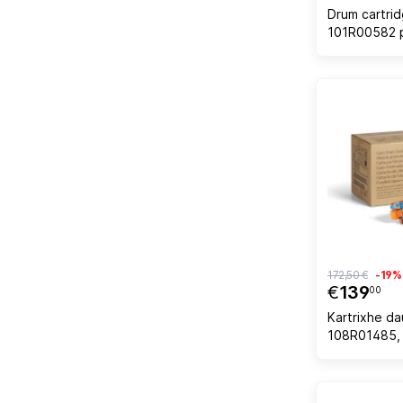
Drum cartri
101R00582 p
B600/B605/
60,000 faqe
172,50 €
-19%
€
139
00
Kartrixhe da
108R01485, 
C600/C605, 
cyan