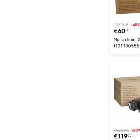
109,00 €
-45
€
60
00
Njësi drum, 
(101R00555)
30,000 faqe
148,00 €
-20
€
119
00