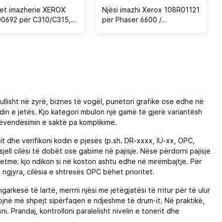
et imazherie XEROX
Njësi imazhi Xerox 108R01121
0692 për C310/C315,
për Phaser 6600 /
00 faqe (zi & ngjyra)
WorkCentre 6605 / C400 /
C405, 60.000 faqe, set 4
copë
llisht në zyrë, biznes të vogël, punëtori grafike ose edhe në
undin e jetës. Kjo kategori mbulon një gamë të gjerë variantësh
ëvendësimin e saktë pa komplikime.
it dhe verifikoni kodin e pjesës (p.sh. DR-xxxx, IU-xx, OPC,
ell cilësi të dobët ose gabime në pajisje. Nëse përdorni pajisje
etme; kjo ndikon si në koston ashtu edhe në mirëmbajtje. Për
gjyra, cilësia e shtresës OPC bëhet prioritet.
garkesë të lartë, merrni njësi me jetëgjatësi të rritur për të ulur
jnë më shpejt sipërfaqen e ndjeshme të drum-it. Në praktikë,
i. Prandaj, kontrolloni paralelisht nivelin e tonerit dhe