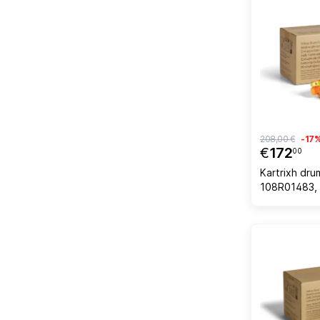
208,00 €
-17
€
172
00
Kartrixh dr
108R01483, 
C500/C505, 
verdhë