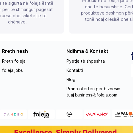
Produktet e foleja janë t
 të sigurta në foleja është
dhe të besueshme. Certif
r për të shmangur pagesat
produkteve dëshmon përk
ruese dhe shkeljet e të
tonë ndaj cilësisë dhe si
dhënave.
Rreth nesh
Ndihma & Kontakti
Rreth foleja
Pyetje të shpeshta
foleja jobs
Kontakti
Blog
Prano ofertën për biznesin
tuaj
business@foleja.com