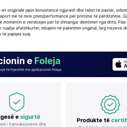
um-et origjinale japin konsistencë ngjyrash dhe tekst të pastër, s
 raport më të mirë çmim/performancë për printime të përditshme. Gja
ë momentin e vendosjes për të shmangur dëmtimet nga drita. Pasi t
ër ruajtje afatshkurtër, mbajeni në paketimin origjinal, larg rrezev
të pajisjes suaj.
cionin e
Foleja
jë të thjeshtë me aplikacionin foleja.
gesë e
sigurtë
Produkte të
certi
imi i transaksioneve dhe