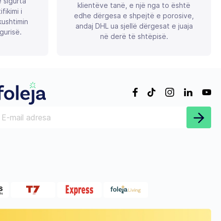
ë sigurta
klientëve tanë, e një nga to është
ikimi i
edhe dërgesa e shpejtë e porosive,
ushtimin
andaj DHL ua sjellë dërgesat e juaja
gurisë.
në derë të shtëpisë.