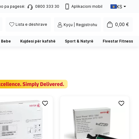
KS
no pa pagesë:
0800 333 30
Aplikacioni mobil
0,00 €
Lista e dëshirave
Kyçu | Regjistrohu
 Bebe
Kujdesi për kafshë
Sport & Natyrë
Fivestar Fitness