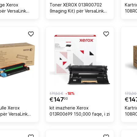
dge Xerox
Toner XEROX 013R00702
Kartr
ër VersaLink
(Imaging Kit) për VersaLink
108R
B610/B615,
B410/B415, 75,000 faqe, i zi
50,00
179,50 €
-18%
173,00
€
147
€
14
00
ulle Xerox
kit imazherie Xerox
Kartri
për VersaLink
013R00699 150,000 faqe, i zi
108R0
50.000 faqe,
50,00