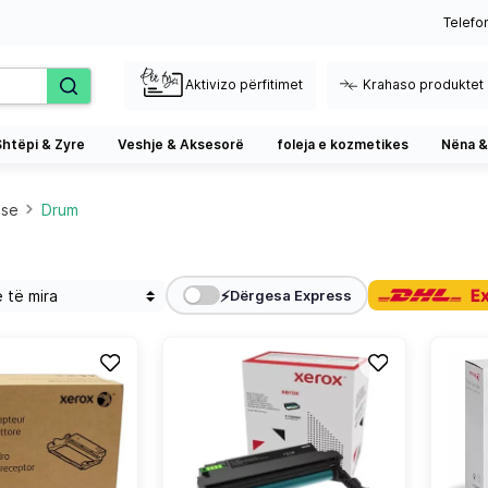
Telefo
Aktivizo përfitimet
Krahaso produktet
Shtëpi & Zyre
Veshje & Aksesorë
foleja e kozmetikes
Nëna &
ese
Drum
⚡
Dërgesa Express