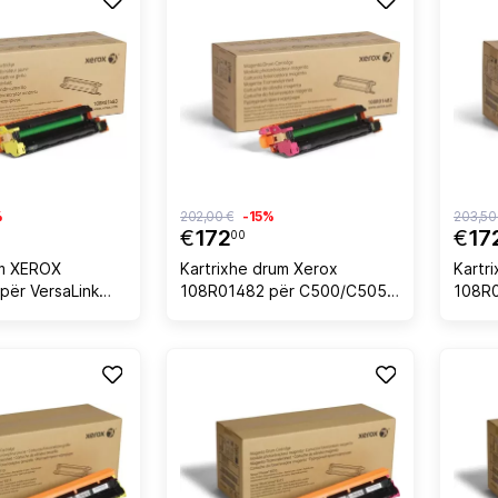
%
202,00 €
-15%
203,50
€
172
€
17
00
um XEROX
Kartrixhe drum Xerox
Kartr
për VersaLink
108R01482 për C500/C505,
108R0
55.000 faqe, e
55,000 faqe, magenta
C500/