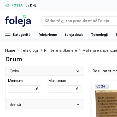
POSTA
nga DHL
Kategoritë
folejaHome
foleja deals
Teknologji
Home
Teknologji
Printerë & Skenerë
Materiale shpenzu
Drum
Çmimi
Minimum
Maksimum
–
24h
€
€
Brendi