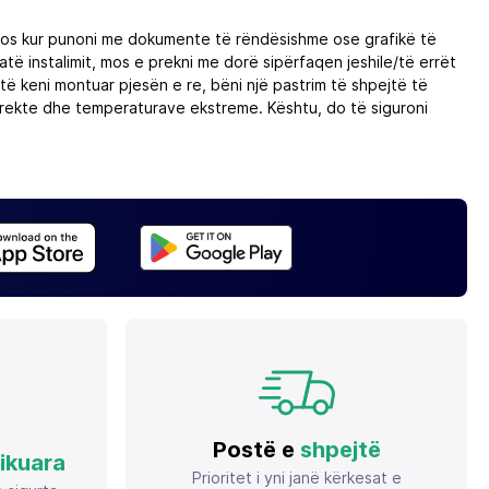
idomos kur punoni me dokumente të rëndësishme ose grafikë të
të instalimit, mos e prekni me dorë sipërfaqen jeshile/të errët
ë keni montuar pjesën e re, bëni një pastrim të shpejtë të
e direkte dhe temperaturave ekstreme. Kështu, do të siguroni
Postë e
shpejtë
fikuara
Prioritet i yni janë kërkesat e