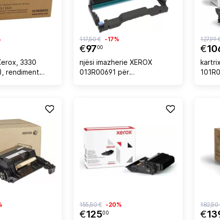
%
117,50 €
-17%
127,99 
€
97
€
10
00
Xerox, 3330
njësi imazherie XEROX
kartr
, rendiment
013R00691 për
101R0
, e zezë
B230/B225/B235, 12,000
B210/
faqe, e zezë
deri 1
%
155,50 €
-20%
182,50
€
125
€
13
00