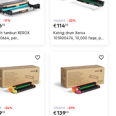
€
-17%
146,50 €
-22%
6
€
114
00
00
ixh tamburi XEROX
Katrigj drum Xerox
0664, për
101R00474, 10,000 faqe, për
B205/B215, rendiment
Phaser 3052/3260 dhe
0,000 faqe, zi
WorkCentre 3215/3225
 €
-24%
175,50 €
-21%
9
€
139
00
00