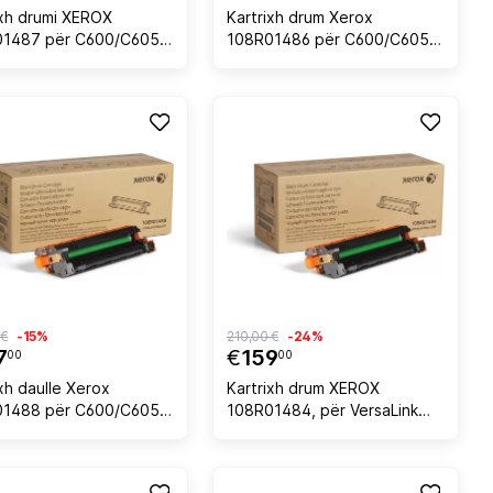
ixh drumi XEROX
Kartrixh drum Xerox
01487 për C600/C605
108R01486 për C600/C605,
0 faqe, e verdhë
50.000 faqe, magenta
 €
-15%
210,00 €
-24%
7
€
159
00
00
xh daulle Xerox
Kartrixh drum XEROX
1488 për C600/C605,
108R01484, për VersaLink
0 faqe, e zezë
C500/C505, 55,000 faqe, e
zezë