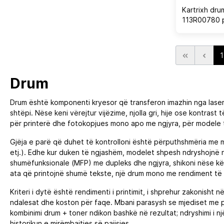
Kartrixh dru
113R00780 p
C7020/C702
87,000 faqe,
1
Drum
Drum është komponenti kryesor që transferon imazhin nga laser p
shtëpi. Nëse keni vërejtur vijëzime, njolla gri, hije ose kontras
për printerë dhe fotokopjues mono apo me ngjyra, për modele 
Gjëja e parë që duhet të kontrolloni është përputhshmëria me mod
etj.). Edhe kur duken të ngjashëm, modelet shpesh ndryshojnë në
shumëfunksionale (MFP) me dupleks dhe ngjyra, shikoni nëse kërk
ata që printojnë shumë tekste, një drum mono me rendiment të l
Kriteri i dytë është rendimenti i printimit, i shprehur zakonisht n
ndalesat dhe koston për faqe. Mbani parasysh se mjediset me pl
kombinimi drum + toner ndikon bashkë në rezultat; ndryshimi i njër
historikun e mirëmbajtjes së pajisjes.