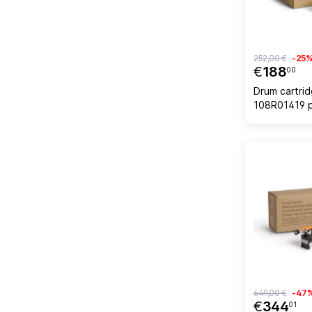
252,00 €
-25
€
188
00
Drum cartri
108R01419 p
WorkCentre
faqe, e ver
649,00 €
-47
€
344
01