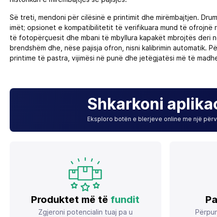
Së treti, mendoni për cilësinë e printimit dhe mirëmbajtjen. Dr
imët; opsionet e kompatibilitetit të verifikuara mund të ofrojnë
të fotopërçuesit dhe mbani të mbyllura kapakët mbrojtës deri n
brendshëm dhe, nëse pajisja ofron, nisni kalibrimin automatik. P
printime të pastra, vijimësi në punë dhe jetëgjatësi më të madhe 
Shkarkoni aplika
Eksploro botën e blerjeve online me një përvo
Produktet më të
fundit
Pa
Zgjeroni potencialin tuaj pa u
Përpun