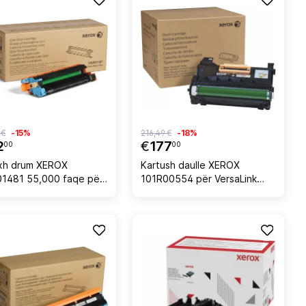
 €
-15%
216,49 €
-18%
2
€
177
00
00
ixh drum XEROX
Kartush daulle XEROX
1481 55,000 faqe për
101R00554 për VersaLink
C505, cyan
B400/B405, 65.000 faqe