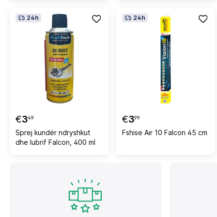
24h
24h
€
3
€
3
49
99
Sprej kundër ndryshkut
Fshise Air 10 Falcon 45 cm
dhe lubrif Falcon, 400 ml