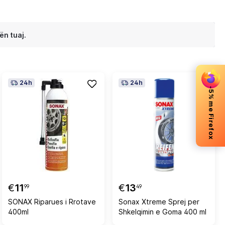
ën tuaj.
24h
24h
-5% me Firefox
€
11
€
13
99
49
SONAX Riparues i Rrotave
Sonax Xtreme Sprej per
400ml
Shkelqimin e Goma 400 ml