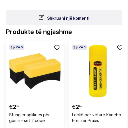
Shkruani një koment!
Produkte të ngjashme
24h
24h
€
2
€
2
39
49
Sfungjer aplikues për
Leckë për veturë Kanebo
goma – set 2 copë
Premier Praxis