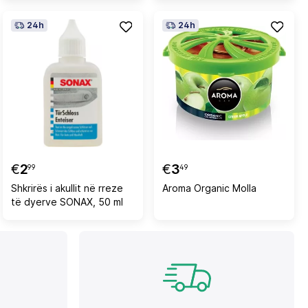
24h
24h
€
2
€
3
99
49
Shkrirës i akullit në rreze
Aroma Organic Molla
të dyerve SONAX, 50 ml