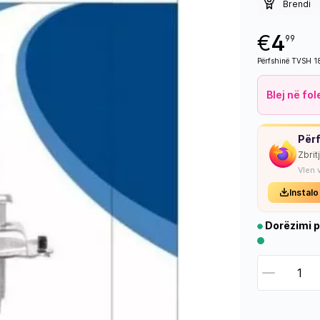
Brendi
€
4
99
Përfshinë TVSH 
Blej në fo
Përf
Zbrit
Vlen 
Instalo
Dorëzimi p