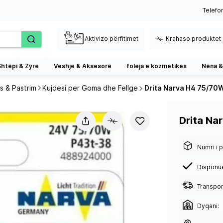
Telefo
Aktivizo përfitimet
Krahaso produktet
Shtëpi & Zyre
Veshje & Aksesorë
foleja e kozmetikes
Nëna &
s & Pastrim
Kujdesi per Goma dhe Fellge
Drita Narva H4 75/70
Drita Na
Numri i p
Disponu
Transport
Dyqani: