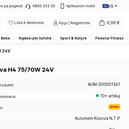
KS
no pa pagesë:
0800 333 30
Aplikacioni mobil
0,00 €
Lista e dëshirave
Kyçu | Regjistrohu
 Bebe
Kujdesi për kafshë
Sport & Natyrë
Fivestar Fitness
W 24V
rva H4 75/70W 24V
AUM-200001561
roduktit:
10+ artikuj
eshmëria:
i:
Automem Kosova N.T.P