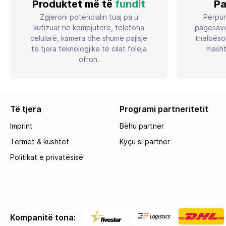
Produktet më të
fundit
Pa
Zgjeroni potencialin tuaj pa u
Përpun
kufizuar në kompjuterë, telefona
pagesave
celularë, kamera dhe shumë pajisje
thelbëso
të tjera teknologjike të cilat foleja
masht
ofron.
Të tjera
Programi partneritetit
Imprint
Bëhu partner
Termet & kushtet
Kyçu si partner
Politikat e privatësisë
Kompanitë tona: