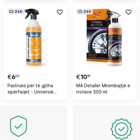
digjital LCD, LED, i
zi/portokalli, set me
24h
24h
aksesorë
€
6
€
10
00
99
Pastrues për të gjitha
MA Detailer Mirembajtje e
sipërfaqet - Universal
rrotave 500 ml
Degreaser