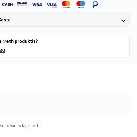
Keste
e rreth produktit?
 30
jdesin ndaj klientit.