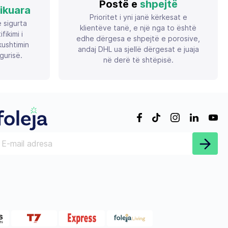
Postë e
shpejtë
fikuara
Prioritet i yni janë kërkesat e
ë sigurta
klientëve tanë, e një nga to është
ikimi i
edhe dërgesa e shpejtë e porosive,
ushtimin
andaj DHL ua sjellë dërgesat e juaja
gurisë.
në derë të shtëpisë.