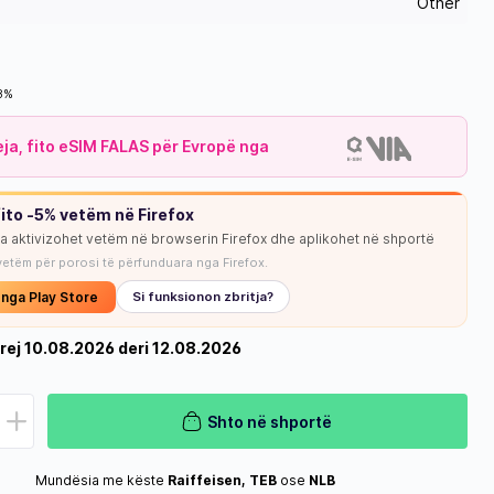
Other
18%
leja, fito eSIM FALAS për Evropë nga
ito -5% vetëm në Firefox
ja aktivizohet vetëm në browserin Firefox dhe aplikohet në shportë
vetëm për porosi të përfunduara nga Firefox.
 nga Play Store
Si funksionon zbritja?
rej 10.08.2026 deri 12.08.2026
Shto në shportë
Mundësia me këste
Raiffeisen, TEB
ose
NLB