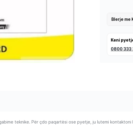
Blerje me 
Keni pyetj
0800 333
ime teknike. Për çdo paqartësi ose pyetje, ju lutemi kontaktoni Ku