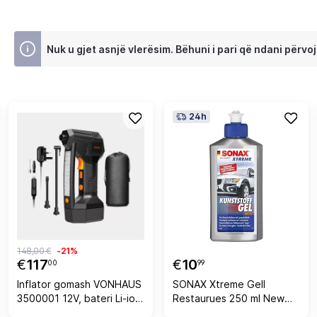
Nuk u gjet asnjë vlerësim. Bëhuni i pari që ndani përvoj
24h
148,00 €
-21%
€
117
€
10
00
99
Inflator gomash VONHAUS
SONAX Xtreme Gell
3500001 12V, bateri Li-ion
Restaurues 250 ml New
1500mAh, manometër
210109