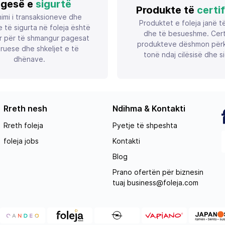
gesë e
sigurtë
Produkte të
certi
imi i transaksioneve dhe
Produktet e foleja janë t
 të sigurta në foleja është
dhe të besueshme. Certif
r për të shmangur pagesat
produkteve dëshmon përk
ruese dhe shkeljet e të
tonë ndaj cilësisë dhe si
dhënave.
Rreth nesh
Ndihma & Kontakti
Rreth foleja
Pyetje të shpeshta
foleja jobs
Kontakti
Blog
Prano ofertën për biznesin
tuaj
business@foleja.com