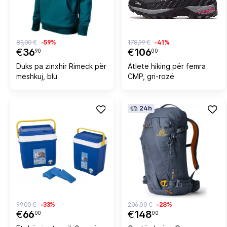
89,00 €
-59%
178,99 €
-41%
€
36
€
106
90
00
Duks pa zinxhir Rimeck për
Atlete hiking për femra
meshkuj, blu
CMP, gri-rozë
24h
99,00 €
-33%
206,00 €
-28%
€
66
€
148
00
00