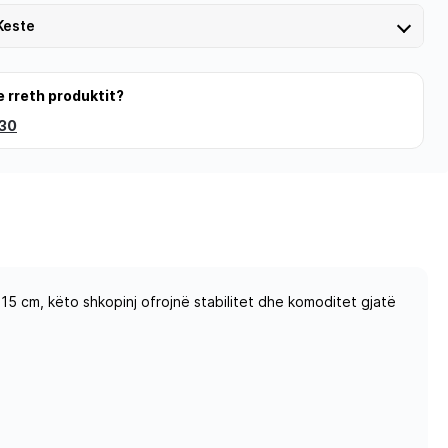
Keste
e rreth produktit?
 30
115 cm, këto shkopinj ofrojnë stabilitet dhe komoditet gjatë