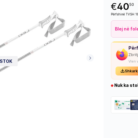
€
40
50
Përfshinë TVSH 
Blej në fo
Përf
Zbrit
 STOK
Vlen 
Shkark
Nuk ka sto