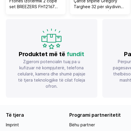
Ftohës izotermik 2 copë
Çantë shpine Gregory
set BREEZERS FH12167
Targhee 32 për skydiving,
24LT+12LT+3 blloqe akulli -
Alaska, e kaltër (L)
blu
Produktet më të
fundit
Pa
Zgjeroni potencialin tuaj pa u
Përpun
kufizuar në kompjuterë, telefona
pagesave
celularë, kamera dhe shumë pajisje
thelbëso
të tjera teknologjike të cilat foleja
masht
ofron.
Të tjera
Programi partneritetit
Imprint
Bëhu partner