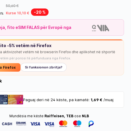
50,60 €
-20 %
Kurse 10,10 €
18%
leja, fito eSIM FALAS për Evropë nga
ito -5% vetëm në Firefox
ja aktivizohet vetëm në browserin Firefox dhe aplikohet në shportë
NUK KA STOK
vetëm për porosi të përfunduara nga Firefox.
o Firefox
Si funksionon zbritja?
k
Paguaj deri në 24 këste, pa kamatë:
1,69 €
/muaj
Mundësia me këste
Raiffeisen, TEB
ose
NLB