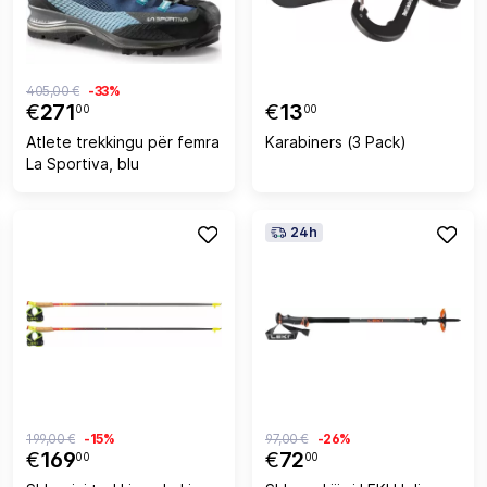
405,00 €
-33%
€
271
€
13
00
00
Atlete trekkingu për femra
Karabiners (3 Pack)
La Sportiva, blu
24h
199,00 €
-15%
97,00 €
-26%
€
169
€
72
00
00