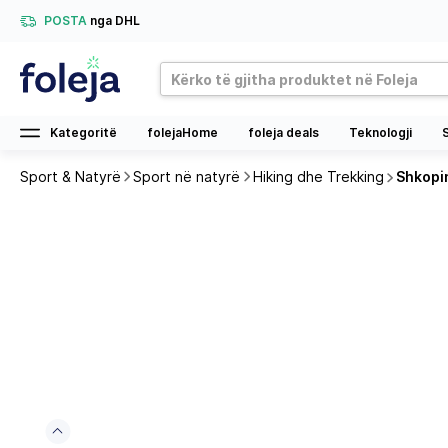
POSTA
nga DHL
Kategoritë
folejaHome
foleja deals
Teknologji
Sport & Natyrë
Sport në natyrë
Hiking dhe Trekking
Shkopin