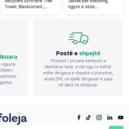
Recycled SoftFibre Trek
Jastëk për shezlong,
Towel, Blackcurrant,
ngjyrë e zezë,
Pocket
FH11236.05T,
196(117+1+78)x58x8 cm
Postë e
shpejtë
fikuara
Prioritet i yni janë kërkesat e
ë sigurta
klientëve tanë, e një nga to është
ikimi i
edhe dërgesa e shpejtë e porosive,
ushtimin
andaj DHL ua sjellë dërgesat e juaja
gurisë.
në derë të shtëpisë.