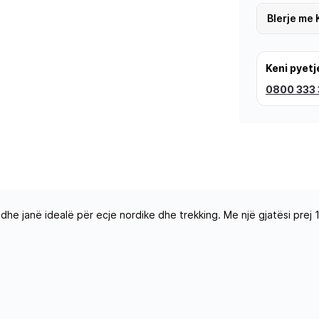
Blerje me 
Keni pyetj
0800 333
 dhe janë idealë për ecje nordike dhe trekking. Me një gjatësi prej 