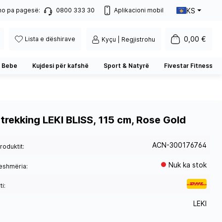
KS
no pa pagesë:
0800 333 30
Aplikacioni mobil
0,00 €
Lista e dëshirave
Kyçu | Regjistrohu
 Bebe
Kujdesi për kafshë
Sport & Natyrë
Fivestar Fitness
 trekking LEKI BLISS, 115 cm, Rose Gold
ACN-300176764
roduktit:
Nuk ka stok
eshmëria:
i:
LEKI