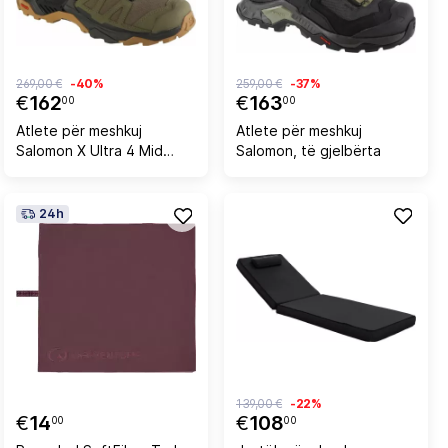
269,00 €
-40%
259,00 €
-37%
€
162
€
163
00
00
Atlete për meshkuj
Atlete për meshkuj
Salomon X Ultra 4 Mid
Salomon, të gjelbërta
GTX, të gjelberta
24h
139,00 €
-22%
€
14
€
108
00
00