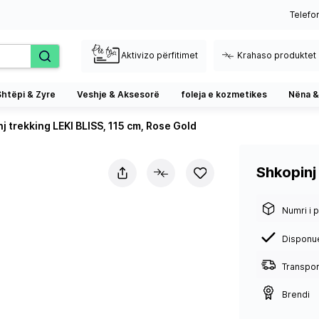
Telefo
Aktivizo përfitimet
Krahaso produktet
Shtëpi & Zyre
Veshje & Aksesorë
foleja e kozmetikes
Nëna &
j trekking LEKI BLISS, 115 cm, Rose Gold
Shkopinj
Numri i p
Disponu
Transport
Brendi