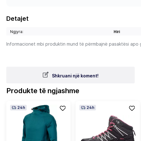
Detajet
Ngjyra:
Hiri
Informacionet mbi produktin mund të përmbajnë pasaktësi apo gab
Shkruani një koment!
Produkte të ngjashme
24h
24h