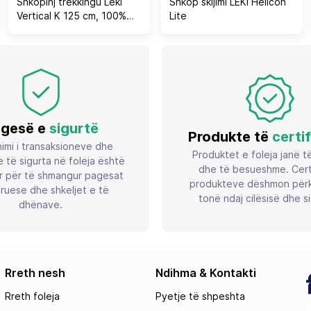
Shkopinj trekkingu Leki
Shkop skijimi LEKI Helicon
Vertical K 125 cm, 100%
Lite
karbon, dorezë kork,
zi/kuqe-verdhë, set 2
copë
gesë e
sigurtë
Produkte të
certi
imi i transaksioneve dhe
Produktet e foleja janë t
 të sigurta në foleja është
dhe të besueshme. Certif
r për të shmangur pagesat
produkteve dëshmon përk
ruese dhe shkeljet e të
tonë ndaj cilësisë dhe si
dhënave.
Rreth nesh
Ndihma & Kontakti
Rreth foleja
Pyetje të shpeshta