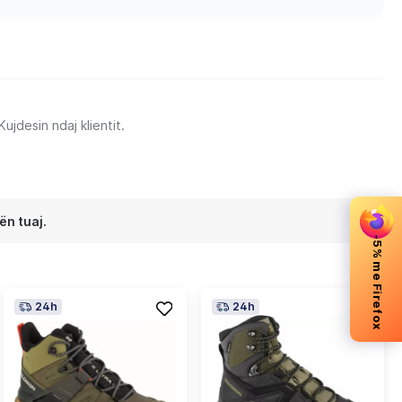
jdesin ndaj klientit.
ën tuaj.
-5% me Firefox
24h
24h