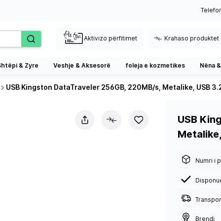
Telefo
Aktivizo përfitimet
Krahaso produktet
Shtëpi & Zyre
Veshje & Aksesorë
foleja e kozmetikes
Nëna &
USB Kingston DataTraveler 256GB, 220MB/s, Metalike, USB 3.
USB King
Metalike
Numri i p
Disponu
Transport
Brendi