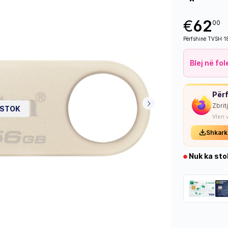
€
62
00
Përfshinë TVSH 
Blej në fo
Përf
Zbrit
 STOK
Vlen 
Shkark
Nuk ka sto