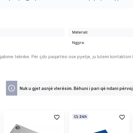
Materiali:
Ngjyra:
ime teknike. Për çdo paqartësi ose pyetje, ju lutemi kontaktoni Ku
Nuk u gjet asnjë vlerësim. Bëhuni i pari që ndani përvoj
24h