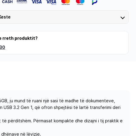
Keste
e rreth produktit?
 30
56GB, ju mund të ruani një sasi të madhe të dokumenteve,
SB 3.2 Gen 1, që ofron shpejtësi të lartë transferimi deri
t të përditshëm. Përmasat kompakte dhe dizajni i tij praktik e
 dhënave në lëvizje.