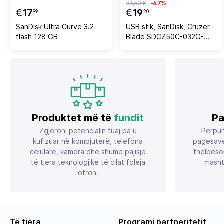
36,50 €
-47%
€
17
€
19
99
20
SanDisk Ultra Curve 3.2
USB stik, SanDisk, Cruzer
flash 128 GB
Blade SDCZ50C-032G-
B35PE, 32GB, USB-A 2.0,
rozë, 1 copë
Produktet më të
fundit
Pa
Zgjeroni potencialin tuaj pa u
Përpun
kufizuar në kompjuterë, telefona
pagesave
celularë, kamera dhe shumë pajisje
thelbëso
të tjera teknologjike të cilat foleja
masht
ofron.
Të tjera
Programi partneritetit