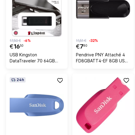
17,50 €
-6%
11,51 €
-32%
€
16
€
7
50
80
USB Kingston
Pendrive PNY Attaché 4
DataTraveler 70 64GB
FD8GBATT4-EF 8GB USB
USB-C
2.0, i zi
24h