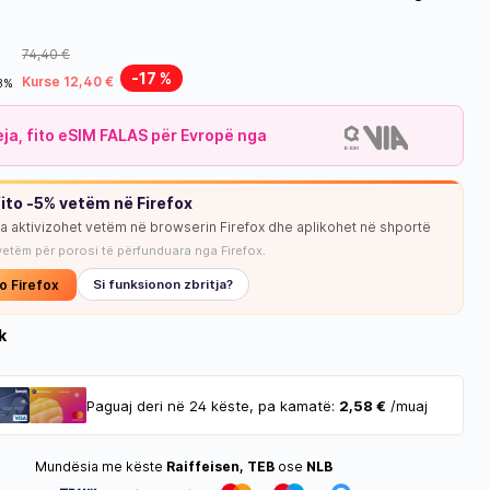
74,40 €
-17 %
Kurse 12,40 €
18%
leja, fito eSIM FALAS për Evropë nga
ito -5% vetëm në Firefox
ja aktivizohet vetëm në browserin Firefox dhe aplikohet në shportë
NUK KA STOK
vetëm për porosi të përfunduara nga Firefox.
o Firefox
Si funksionon zbritja?
k
Paguaj deri në 24 këste, pa kamatë:
2,58 €
/muaj
Mundësia me këste
Raiffeisen, TEB
ose
NLB