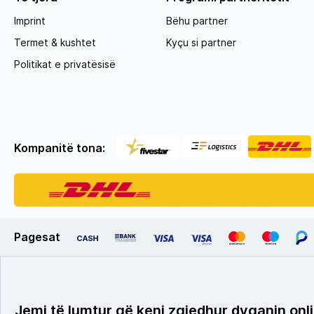
Imprint
Bëhu partner
Termet & kushtet
Kyçu si partner
Politikat e privatësisë
Kompanitë tona:
Pagesat
Jemi të lumtur që keni zgjedhur dyqanin onli