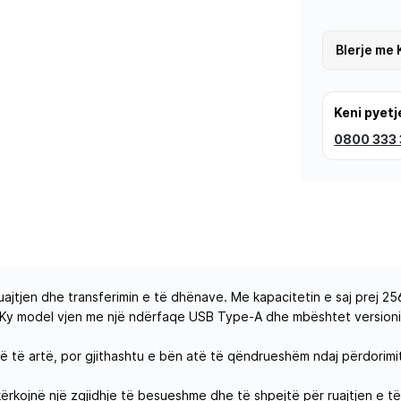
Blerje me 
Keni pyetj
0800 333
uajtjen dhe transferimin e të dhënave. Me kapacitetin e saj prej 2
y model vjen me një ndërfaqe USB Type-A dhe mbështet versionin U
jyrë të artë, por gjithashtu e bën atë të qëndrueshëm ndaj përdorimi
ërkojnë një zgjidhje të besueshme dhe të shpejtë për ruajtjen e të