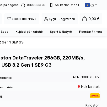
KS
no pa pagesë:
0800 333 30
Aplikacioni mobil
0,00 €
Lista e dëshirave
Kyçu | Regjistrohu
 Bebe
Kujdesi për kafshë
Sport & Natyrë
Fivestar Fitness
2 Gen 1 SE9 G3
ston DataTraveler 256GB, 220MB/s,
, USB 3.2 Gen 1 SE9 G3
ACN-300078092
roduktit:
Nuk ka stok
eshmëria:
i:
Kingston