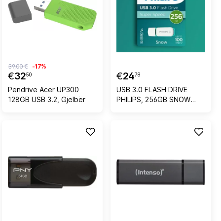
39,00 €
-17%
€
32
€
24
50
78
Pendrive Acer UP300
USB 3.0 FLASH DRIVE
128GB USB 3.2, Gjelbër
PHILIPS, 256GB SNOW
EDITION