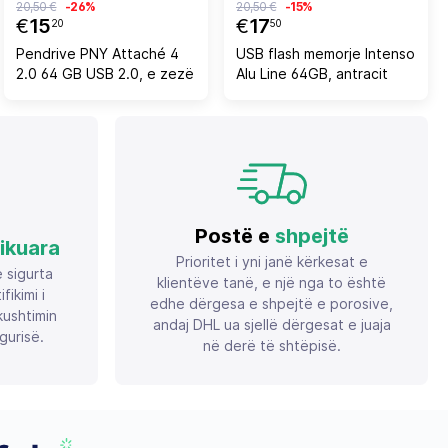
20,50 €
-26%
20,50 €
-15%
€
15
€
17
20
50
Pendrive PNY Attaché 4
USB flash memorje Intenso
2.0 64 GB USB 2.0, e zezë
Alu Line 64GB, antracit
Postë e
shpejtë
fikuara
Prioritet i yni janë kërkesat e
ë sigurta
klientëve tanë, e një nga to është
ikimi i
edhe dërgesa e shpejtë e porosive,
ushtimin
andaj DHL ua sjellë dërgesat e juaja
gurisë.
në derë të shtëpisë.