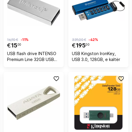
16,90 €
-11%
339,00 €
-42%
€
15
€
195
00
00
USB flash drive INTENSO
USB Kingston IronKey,
Premium Line 32GB USB
USB 3.0, 128GB, e kaltër
3.0, argjendtë