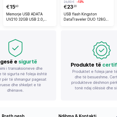
26,80 €
-13%
€
15
€
23
60
20
Memorje USB ADATA
USB flash Kingston
UV210 32GB USB 2.0,
DataTraveler DUO 128GB,
argjend
USB-A + USB-C, USB 3.2,
nero/verde
gesë e
sigurtë
Produkte të
certi
imi i transaksioneve dhe
Produktet e foleja janë t
 të sigurta në foleja është
dhe të besueshme. Certif
r për të shmangur pagesat
produkteve dëshmon përk
ruese dhe shkeljet e të
tonë ndaj cilësisë dhe si
dhënave.
Rreth nesh
Ndihma & Kontakti