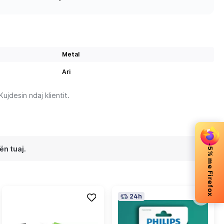
Metal
Ari
jdesin ndaj klientit.
-5% me Firefox
ën tuaj.
24h