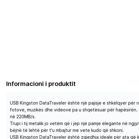
Informacioni i produktit
USB Kingston DataTraveler është një pajisje e shkëlqyer për r
fotove, muzikës dhe videove pa u shqetësuar për hapësirën. K
në 220MB/s.
Trupi i tij metalik jo vetëm që i jep një pamje elegante në ng
bëjnë të lehtë për t'u mbajtur me vete kudo që shkoni.
USB Kingston DataTraveler është zgjedhja ideale për ata që k