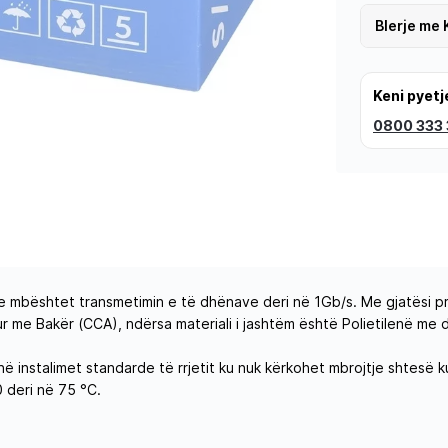
Blerje me 
Keni pyetj
0800 333
e mbështet transmetimin e të dhënave deri në 1Gb/s. Me gjatësi pr
eshur me Bakër (CCA), ndërsa materiali i jashtëm është Polietilenë 
 në instalimet standarde të rrjetit ku nuk kërkohet mbrojtje shtesë
 deri në 75 °C.