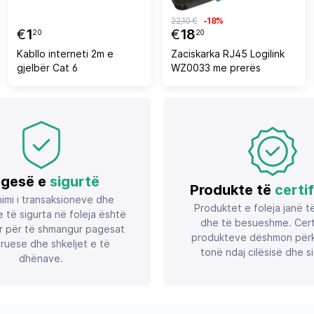
22,10 €
-18%
€
1
€
18
20
20
Kabllo interneti 2m e
Zaciskarka RJ45 Logilink
gjelbër Cat 6
WZ0033 me prerës
gesë e
sigurtë
Produkte të
certi
imi i transaksioneve dhe
Produktet e foleja janë t
 të sigurta në foleja është
dhe të besueshme. Certif
r për të shmangur pagesat
produkteve dëshmon përk
ruese dhe shkeljet e të
tonë ndaj cilësisë dhe si
dhënave.