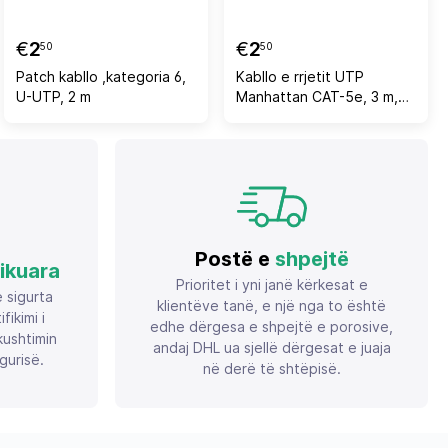
€
2
€
2
50
50
Patch kabllo ,kategoria 6,
Kabllo e rrjetit UTP
U-UTP, 2 m
Manhattan CAT-5e, 3 m,
329910
Postë e
shpejtë
fikuara
Prioritet i yni janë kërkesat e
ë sigurta
klientëve tanë, e një nga to është
ikimi i
edhe dërgesa e shpejtë e porosive,
ushtimin
andaj DHL ua sjellë dërgesat e juaja
gurisë.
në derë të shtëpisë.