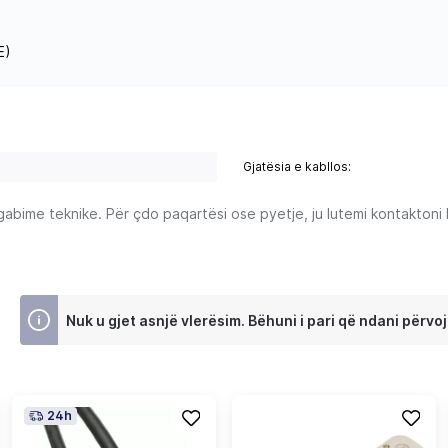
E)
Gjatësia e kabllos:
ime teknike. Për çdo paqartësi ose pyetje, ju lutemi kontaktoni Ku
Nuk u gjet asnjë vlerësim. Bëhuni i pari që ndani përvoj
24h