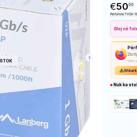
€
50
00
Përfshinë TVSH 
Blej në fo
Përf
Zbrit
 STOK
Vlen 
Shkark
Nuk ka sto