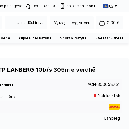
KS
no pa pagesë:
0800 333 30
Aplikacioni mobil
0,00 €
Lista e dëshirave
Kyçu | Regjistrohu
 Bebe
Kujdesi për kafshë
Sport & Natyrë
Fivestar Fitness
UTP LANBERG 1Gb/s 305m e verdhë
ACN-300058751
roduktit:
Nuk ka stok
eshmëria:
i:
Lanberg