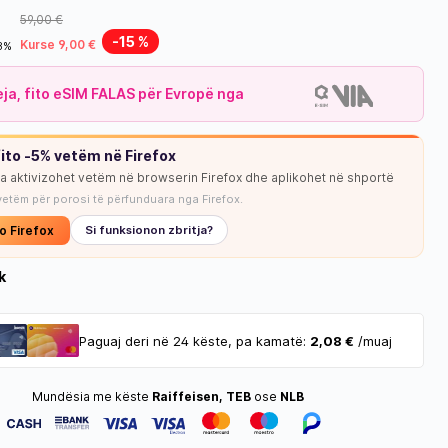
59,00 €
-15 %
Kurse 9,00 €
18%
leja, fito eSIM FALAS për Evropë nga
ito -5% vetëm në Firefox
ja aktivizohet vetëm në browserin Firefox dhe aplikohet në shportë
NUK KA STOK
vetëm për porosi të përfunduara nga Firefox.
o Firefox
Si funksionon zbritja?
k
Paguaj deri në 24 këste, pa kamatë:
2,08 €
/muaj
Mundësia me këste
Raiffeisen, TEB
ose
NLB