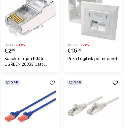
3,71 €
-30%
19,00 €
-21%
€
2
€
15
60
00
Konektor rrjeti RJ45
Priza LogiLink për internet
UGREEN 20333 Cat6
(paketë 10 copë)
24h
24h