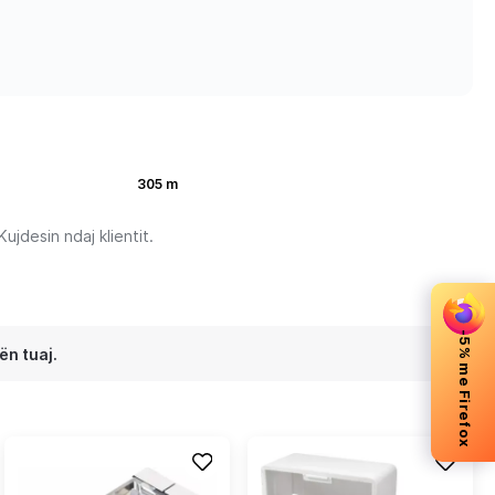
305 m
jdesin ndaj klientit.
-5% me Firefox
ën tuaj.