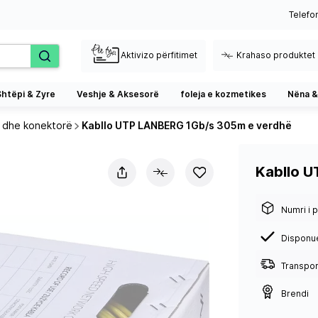
Telefo
Aktivizo përfitimet
Krahaso produktet
Shtëpi & Zyre
Veshje & Aksesorë
foleja e kozmetikes
Nëna &
o dhe konektorë
Kabllo UTP LANBERG 1Gb/s 305m e verdhë
Kabllo 
Numri i p
Disponu
Transport
Brendi