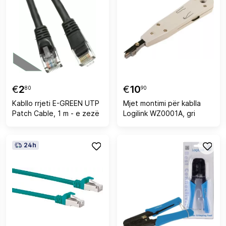
€
2
€
10
80
90
Kabllo rrjeti E-GREEN UTP
Mjet montimi për kablla
Patch Cable, 1 m - e zezë
Logilink WZ0001A, gri
24h