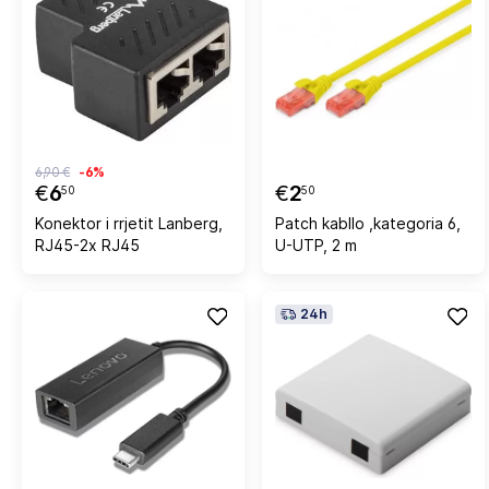
6,90 €
-6%
€
6
€
2
50
50
Konektor i rrjetit Lanberg,
Patch kabllo ,kategoria 6,
RJ45-2x RJ45
U-UTP, 2 m
24h