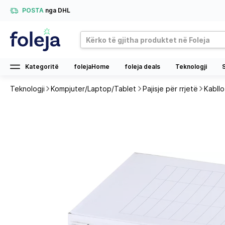
POSTA
nga DHL
Kategoritë
folejaHome
foleja deals
Teknologji
Teknologji
Kompjuter/Laptop/Tablet
Pajisje për rrjetë
Kabll