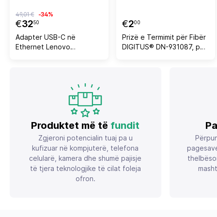
49,01 €
-34%
€
32
€
2
50
00
Adapter USB-C në
Prizë e Termimit për Fibër
Ethernet Lenovo
DIGITUS® DN-931087, për
4X90S91831, Wired, USB
2 fibra, montim në mur
Type-C, Ethernet, Black
Produktet më të
fundit
Pa
Zgjeroni potencialin tuaj pa u
Përpun
kufizuar në kompjuterë, telefona
pagesave
celularë, kamera dhe shumë pajisje
thelbëso
të tjera teknologjike të cilat foleja
masht
ofron.