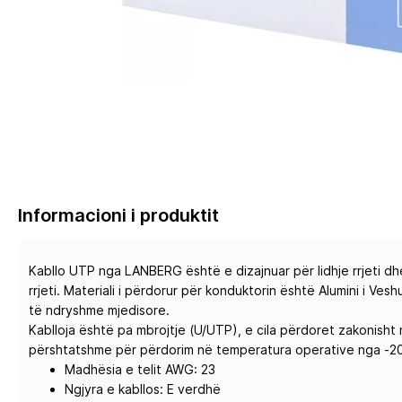
Informacioni i produktit
Kabllo UTP nga LANBERG është e dizajnuar për lidhje rrjeti dh
rrjeti. Materiali i përdorur për konduktorin është Alumini i V
të ndryshme mjedisore.
Kablloja është pa mbrojtje (U/UTP), e cila përdoret zakonisht
përshtatshme për përdorim në temperatura operative nga -20
Madhësia e telit AWG: 23
Ngjyra e kabllos: E verdhë