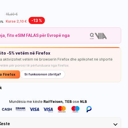
15,60 €
-13 %
Kurse 2,10 €
18%
leja, fito eSIM FALAS për Evropë nga
NUK KA STOK
ito -5% vetëm në Firefox
ja aktivizohet vetëm në browserin Firefox dhe aplikohet në shportë
vetëm për porosi të përfunduara nga Firefox.
o Firefox
Si funksionon zbritja?
k
Mundësia me këste
Raiffeisen, TEB
ose
NLB
Keste