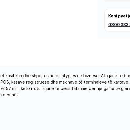
Keni pyetj
0800 333
 efikasitetin dhe shpejtësinë e shtypjes në biznese. Ato janë të b
POS, kasave regjistruese dhe makinave të terminaleve të kartave t
 57 mm, këto rrotulla janë të përshtatshme për një gamë të gjerë të
n e punës.