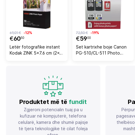
69,01 €
-12%
72,50 €
-19%
€
60
€
59
50
00
Letër fotografike instant
Set kartrixhe boje Canon
Kodak ZINK 5x7.6 cm (2x3
PG-510/CL-511 Photo
inç), 50 copë
Value Pack, 1x Black + 1x
Color, 50 fletë letër foto
10x15 cm, CMYK
Produktet më të
fundit
Pa
Zgjeroni potencialin tuaj pa u
Përpun
kufizuar në kompjuterë, telefona
pagesave
celularë, kamera dhe shumë pajisje
thelbëso
të tjera teknologjike të cilat foleja
masht
ofron.