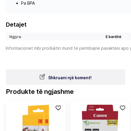
Pa BPA
Detajet
Ngjyra:
E bardhë
Informacionet mbi produktin mund të përmbajnë pasaktësi apo gab
Shkruani një koment!
Produkte të ngjashme