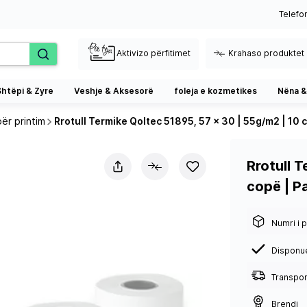
Telefo
Aktivizo përfitimet
Krahaso produktet
Shtëpi & Zyre
Veshje & Aksesorë
foleja e kozmetikes
Nëna &
për printim
Rrotull Termike Qoltec 51895, 57 x 30 | 55g/m2 | 10 
Rrotull 
copë | P
Numri i p
Disponu
Transport
Brendi