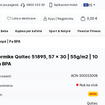
KS
no pa pagesë:
0800 333 30
Aplikacioni mobil
0,00 €
Lista e dëshirave
Kyçu | Regjistrohu
 Bebe
Kujdesi për kafshë
Sport & Natyrë
Fivestar Fitness
copë | Pa BPA
Termike Qoltec 51895, 57 x 30 | 55g/m2 | 10
a BPA
ACN-300053008
roduktit:
Nuk ka stok
eshmëria:
i:
Qoltec