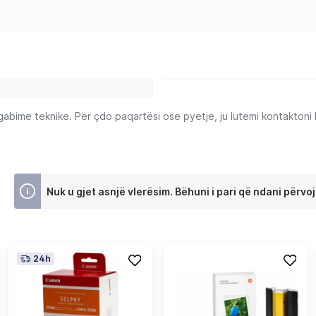
ime teknike. Për çdo paqartësi ose pyetje, ju lutemi kontaktoni Ku
Nuk u gjet asnjë vlerësim. Bëhuni i pari që ndani përvoj
24h