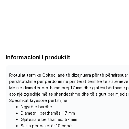
Informacioni i produktit
Rrotullat termike Qoltec janë të dizajnuara për të përmirësuar
përshtatshme për përdorim në printerat termikë të sistemeve 
Me një diametër bërthame prej 17 mm dhe gjatësi bërthame prej
ato një zgjedhje më të shëndetshme dhe të sigurt për mjedisi
Specifikat kryesore përfshijnë:
Ngjyrë e bardhë
Diametri i bërthamës: 17 mm
Gjatësia e bërthamës: 57 mm
Sasia për paketë: 10 copë