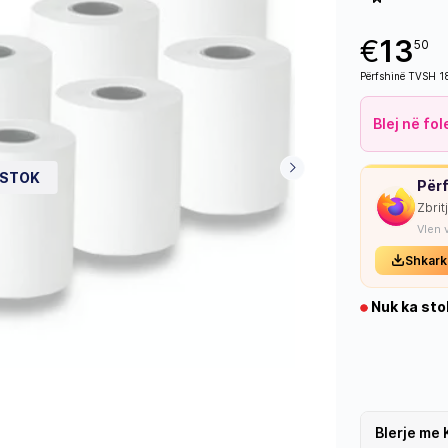
€
13
50
Përfshinë TVSH 
Blej në fo
 STOK
Përf
Zbrit
Vlen 
Shkark
Nuk ka sto
Blerje me 