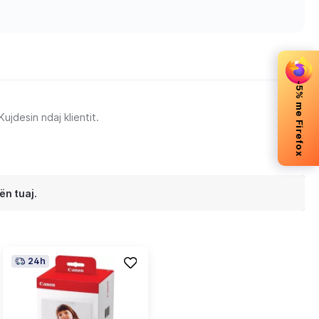
-5% me Firefox
jdesin ndaj klientit.
ën tuaj.
24h