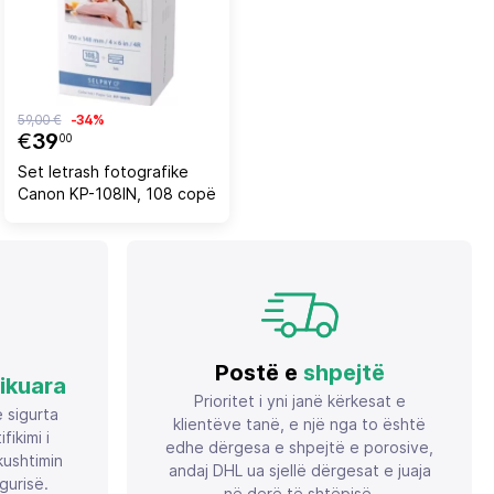
59,00 €
-34%
€
39
00
Set letrash fotografike
Canon KP-108IN, 108 copë
Postë e
shpejtë
fikuara
Prioritet i yni janë kërkesat e
ë sigurta
klientëve tanë, e një nga to është
ikimi i
edhe dërgesa e shpejtë e porosive,
ushtimin
andaj DHL ua sjellë dërgesat e juaja
gurisë.
në derë të shtëpisë.