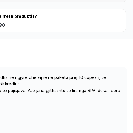
e rreth produktit?
 30
ardha në ngjyrë dhe vijnë në paketa prej 10 copësh, të
ë kreditit.
 pajisjeve. Ato janë gjithashtu të lira nga BPA, duke i bërë