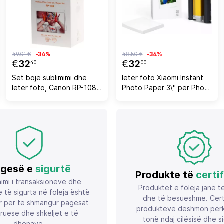
49,01 €
-34%
48,50 €
-34%
€
32
€
32
40
00
Set bojë sublimimi dhe
letër foto Xiaomi Instant
letër foto, Canon RP-108
Photo Paper 3\" për Photo
8568B001, 108 fleta
Printer 1S, 86 x 102 mm,
100x148 mm (4x6) për
40 fletë (set)
SELPHY CP, C/M/Y, set
gesë e
sigurtë
Produkte të
certi
imi i transaksioneve dhe
Produktet e foleja janë t
 të sigurta në foleja është
dhe të besueshme. Certif
r për të shmangur pagesat
produkteve dëshmon përk
ruese dhe shkeljet e të
tonë ndaj cilësisë dhe si
dhënave.