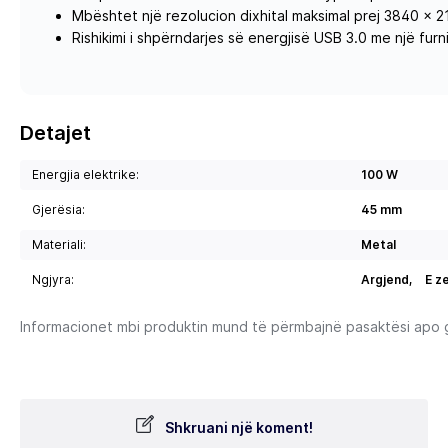
Mbështet një rezolucion dixhital maksimal prej 3840 x 2
Rishikimi i shpërndarjes së energjisë USB 3.0 me një fur
Detajet
Energjia elektrike:
100 W
Gjerësia:
45 mm
Materiali:
Metal
Ngjyra:
Argjend,
E z
Informacionet mbi produktin mund të përmbajnë pasaktësi apo gab
Shkruani një koment!