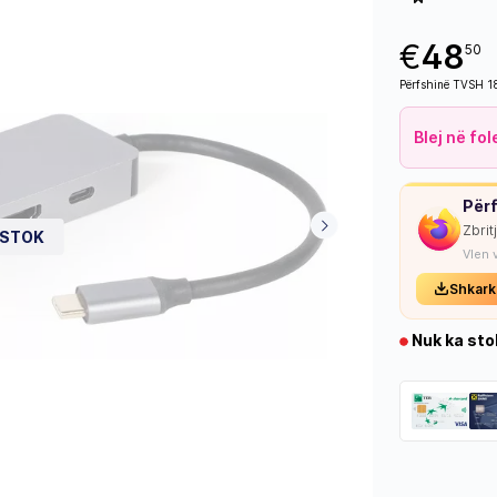
€
48
50
Përfshinë TVSH 
Blej në fo
Përf
Zbrit
 STOK
Vlen 
Shkark
Nuk ka sto