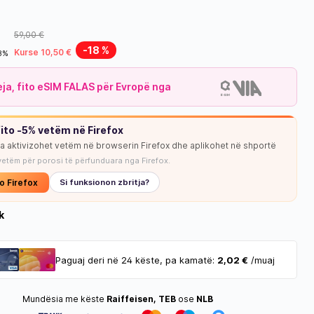
59,00 €
-18 %
Kurse 10,50 €
18%
leja, fito eSIM FALAS për Evropë nga
ito -5% vetëm në Firefox
ja aktivizohet vetëm në browserin Firefox dhe aplikohet në shportë
NUK KA STOK
vetëm për porosi të përfunduara nga Firefox.
o Firefox
Si funksionon zbritja?
k
Paguaj deri në 24 këste, pa kamatë:
2,02 €
/muaj
Mundësia me këste
Raiffeisen, TEB
ose
NLB