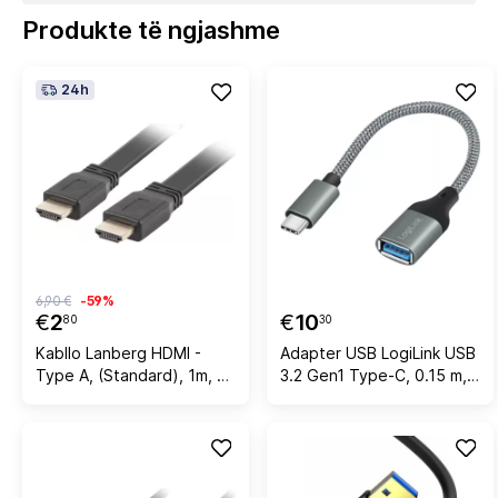
Produkte të ngjashme
24h
6,90 €
-59%
€
2
€
10
80
30
Kabllo Lanberg HDMI -
Adapter USB LogiLink USB
Type A, (Standard), 1m, e
3.2 Gen1 Type-C, 0.15 m,
zezë
Gri