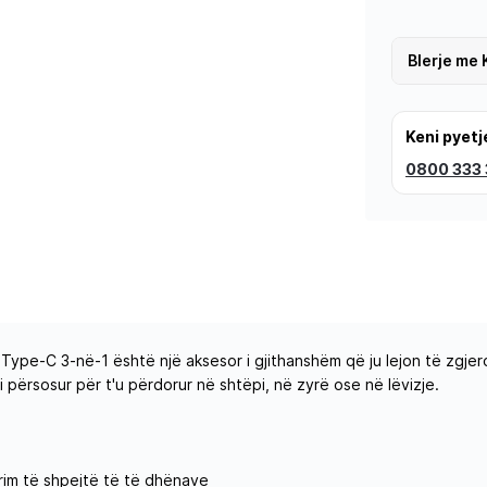
Blerje me 
Keni pyetj
0800 333
 3-në-1 është një aksesor i gjithanshëm që ju lejon të zgjeroni o
i përsosur për t'u përdorur në shtëpi, në zyrë ose në lëvizje.
rim të shpejtë të të dhënave