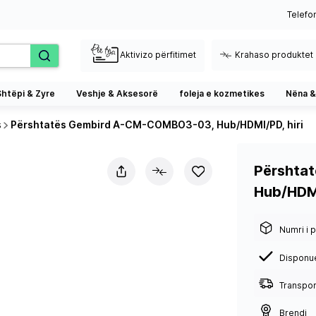
Telefo
Aktivizo përfitimet
Krahaso produktet
Shtëpi & Zyre
Veshje & Aksesorë
foleja e kozmetikes
Nëna &
s
Përshtatës Gembird A-CM-COMBO3-03, Hub/HDMI/PD, hiri
Përshta
Hub/HDMI
Numri i p
Disponu
Transport
Brendi