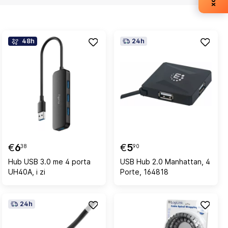
48h
24h
€
6
€
5
38
90
Hub USB 3.0 me 4 porta
USB Hub 2.0 Manhattan, 4
UH40A, i zi
Porte, 164818
24h