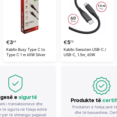
€
3
€
5
49
70
Kabllo Busy Type C to
Kabllo Swissten USB-C /
Type C 1 m 60W Silver
USB-C, 1.5m, 60W
gesë e
sigurtë
Produkte të
certi
imi i transaksioneve dhe
Produktet e foleja janë t
 të sigurta në foleja është
dhe të besueshme. Certif
r për të shmangur pagesat