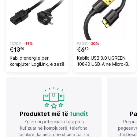
17,20 €
-19%
9,70 €
-30%
€
13
€
6
90
80
Kabllo energjie për
Kabllo USB 3.0 UGREEN
kompjuter LogiLink, e zezë
10840 USB-A në Micro-B,
0.5 m, e zezë
Produktet më të
fundit
Pa
Zgjeroni potencialin tuaj pa u
Përpun
kufizuar në kompjuterë, telefona
pagesave
celularë, kamera dhe shumë pajisje
thelbëso