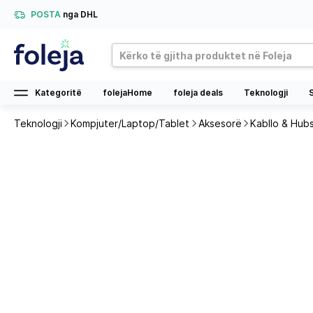
POSTA
nga DHL
Kategoritë
folejaHome
foleja deals
Teknologji
Teknologji
Kompjuter/Laptop/Tablet
Aksesorë
Kabllo & Hub