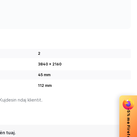
2
3840 x 2160
45 mm
112 mm
jdesin ndaj klientit.
-5% me Firefox
ën tuaj.