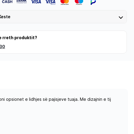
Keste
e rreth produktit?
 30
psionet e lidhjes së pajisjeve tuaja. Me dizajnin e tij