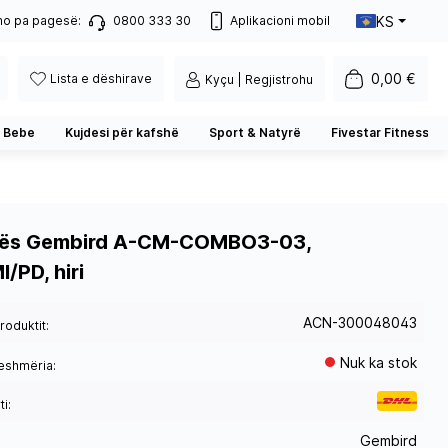
KS
no pa pagesë:
0800 333 30
Aplikacioni mobil
0,00 €
Lista e dëshirave
Kyçu | Regjistrohu
 Bebe
Kujdesi për kafshë
Sport & Natyrë
Fivestar Fitness
tës Gembird A-CM-COMBO3-03,
/PD, hiri
ACN-300048043
roduktit:
Nuk ka stok
eshmëria:
i:
Gembird