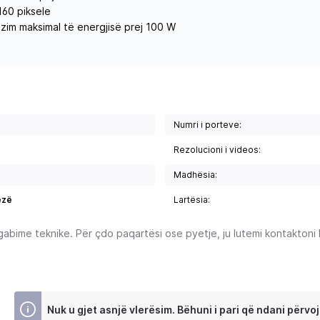
160 piksele
nizim maksimal të energjisë prej 100 W
Numri i porteve:
Rezolucioni i videos:
Madhësia:
ezë
Lartësia:
ime teknike. Për çdo paqartësi ose pyetje, ju lutemi kontaktoni Ku
Nuk u gjet asnjë vlerësim. Bëhuni i pari që ndani përvoj