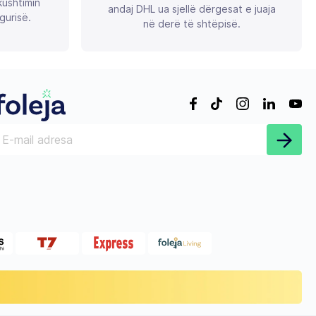
ushtimin
andaj DHL ua sjellë dërgesat e juaja
gurisë.
në derë të shtëpisë.