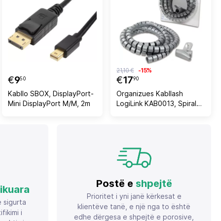
21,10 €
-15%
€
9
€
17
50
90
Kabllo SBOX, DisplayPort-
Organizues Kabllash
Mini DisplayPort M/M, 2m
LogiLink KAB0013, Spirale,
Argjendtë
Postë e
shpejtë
fikuara
Prioritet i yni janë kërkesat e
ë sigurta
klientëve tanë, e një nga to është
ikimi i
edhe dërgesa e shpejtë e porosive,