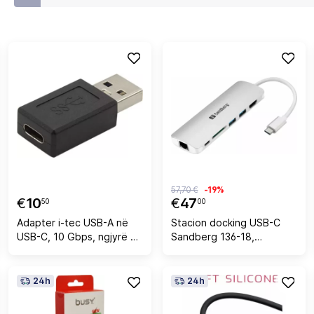
57,70 €
-19%
€
10
€
47
50
00
Adapter i-tec USB-A në
Stacion docking USB-C
USB-C, 10 Gbps, ngjyrë e
Sandberg 136-18,
zezë
HDMI+LAN+SD/MicroSD+2
xUSB 3.0, Power Delivery
100W, alumin, argjend
24h
24h