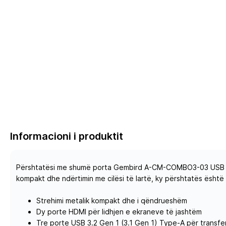
Informacioni i produktit
Përshtatësi me shumë porta Gembird A-CM-COMBO3-03 USB Type-C
kompakt dhe ndërtimin me cilësi të lartë, ky përshtatës është 
Strehimi metalik kompakt dhe i qëndrueshëm
Dy porte HDMI për lidhjen e ekraneve të jashtëm
Tre porte USB 3.2 Gen 1 (3.1 Gen 1) Type-A për transfe