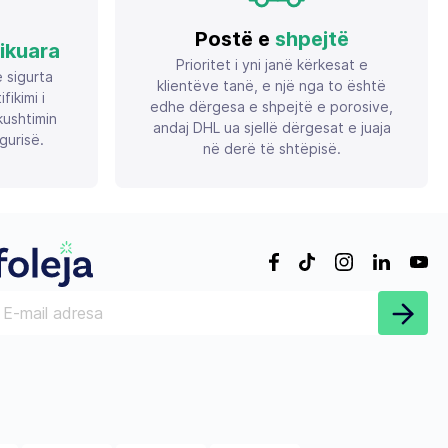
Postë e
shpejtë
fikuara
Prioritet i yni janë kërkesat e
ë sigurta
klientëve tanë, e një nga to është
ikimi i
edhe dërgesa e shpejtë e porosive,
ushtimin
andaj DHL ua sjellë dërgesat e juaja
gurisë.
në derë të shtëpisë.