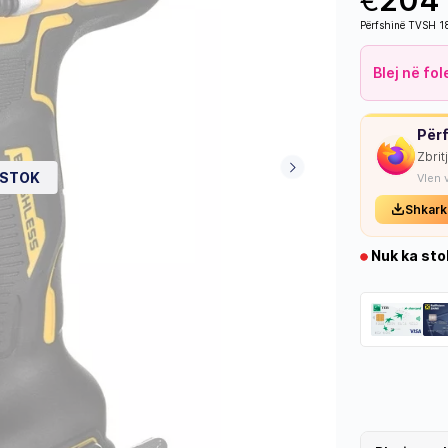
€
204
Përfshinë TVSH 
Blej në fo
Përf
Zbrit
 STOK
Vlen 
Shkark
Nuk ka sto