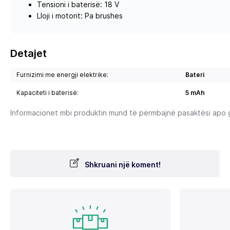
Tensioni i baterisë: 18 V
Lloji i motorit: Pa brushes
Detajet
Furnizimi me energji elektrike:
Bateri
Kapaciteti i baterisë:
5 mAh
Informacionet mbi produktin mund të përmbajnë pasaktësi apo gab
Shkruani një koment!