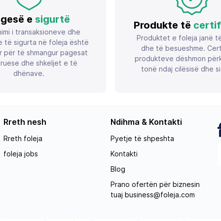
gesë e
sigurtë
Produkte të
certi
imi i transaksioneve dhe
Produktet e foleja janë t
 të sigurta në foleja është
dhe të besueshme. Certif
r për të shmangur pagesat
produkteve dëshmon përk
ruese dhe shkeljet e të
tonë ndaj cilësisë dhe si
dhënave.
Rreth nesh
Ndihma & Kontakti
Rreth foleja
Pyetje të shpeshta
foleja jobs
Kontakti
Blog
Prano ofertën për biznesin
tuaj
business@foleja.com