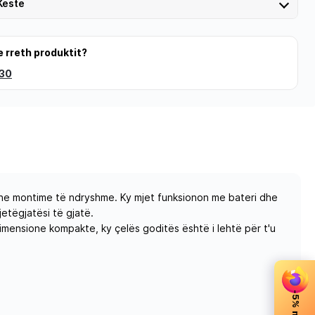
Keste
e rreth produktit?
 30
dhe montime të ndryshme. Ky mjet funksionon me bateri dhe
jetëgjatësi të gjatë.
dimensione kompakte, ky çelës goditës është i lehtë për t'u