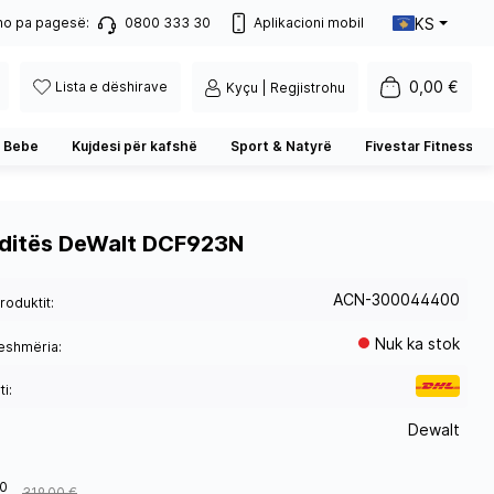
KS
no pa pagesë:
0800 333 30
Aplikacioni mobil
0,00 €
Lista e dëshirave
Kyçu | Regjistrohu
 Bebe
Kujdesi për kafshë
Sport & Natyrë
Fivestar Fitness
oditës DeWalt DCF923N
ACN-300044400
roduktit:
Nuk ka stok
eshmëria:
i:
Dewalt
0
319,00 €