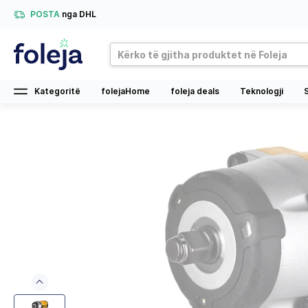
POSTA
nga DHL
Kategoritë
folejaHome
foleja deals
Teknologji