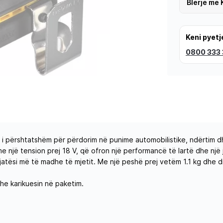
Blerje me 
Keni pyetj
0800 333
 i përshtatshëm për përdorim në punime automobilistike, ndërtim 
 me një tension prej 18 V, që ofron një performancë të lartë dhe një 
ëgjatësi më të madhe të mjetit. Me një peshë prej vetëm 1.1 kg dhe 
he karikuesin në paketim.