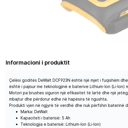
Informacioni i produktit
Çelësi goditës DeWalt DCF923N është një mjet i fuqishëm dhe
është i pajisur me teknologjinë e baterive Lithium-Ion (Li-Ion)
Motori pa brushes siguron një efikasitet të lartë dhe një jet
mbajtur dhe përdorur edhe në hapësira të ngushta.
Produkti vjen në ngjyrë të verdhë dhe nuk përfshin baterinë d
Marka: DeWalt
Kapaciteti i baterisë: 5 Ah
Teknologjia e baterisë: Lithium-Ion (Li-Ion)