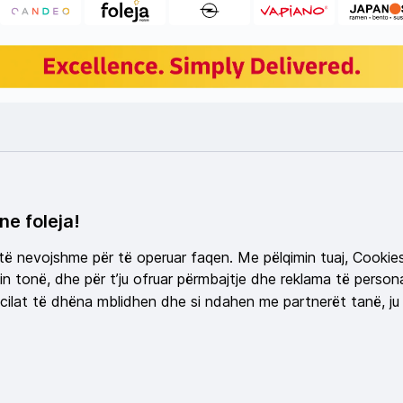
ne foleja!
 të nevojshme për të operuar faqen. Me pëlqimin tuaj, Cookie
n tonë, dhe për t’ju ofruar përmbajtje dhe reklama të persona
ilat të dhëna mblidhen dhe si ndahen me partnerët tanë, ju 