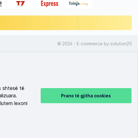
© 2026 - E-commerce by
solution25
s shtesë të
lizuara.
Prano të gjitha cookies
lutem lexoni