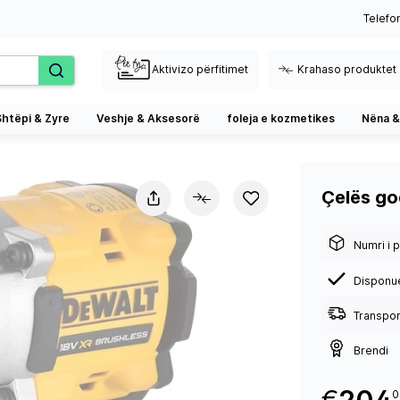
Telefo
Aktivizo përfitimet
Krahaso produktet
Shtëpi & Zyre
Veshje & Aksesorë
foleja e kozmetikes
Nëna &
Çelës g
Numri i p
Disponu
Transport
Brendi
0