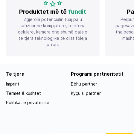
Produktet më të
fundit
Pa
Zgjeroni potencialin tuaj pa u
Përpun
kufizuar në kompjuterë, telefona
pagesave
celularë, kamera dhe shumë pajisje
thelbëso
të tjera teknologjike të cilat foleja
masht
ofron.
Të tjera
Programi partneritetit
Imprint
Bëhu partner
Termet & kushtet
Kyçu si partner
Politikat e privatësisë