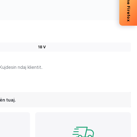
-5% me Firefox
18 V
jdesin ndaj klientit.
ën tuaj.