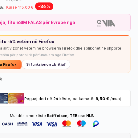
-36 %
Kurse 115,00 €
18%
leja, fito eSIM FALAS për Evropë nga
ito -5% vetëm në Firefox
ja aktivizohet vetëm në browserin Firefox dhe aplikohet në shportë
NUK KA STOK
vetëm për porosi të përfunduara nga Firefox.
o Firefox
Si funksionon zbritja?
k
Paguaj deri në 24 këste, pa kamatë:
8,50 €
/muaj
Mundësia me këste
Raiffeisen, TEB
ose
NLB