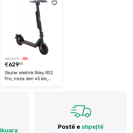
687,00 €
-8%
€
629
00
Skuter elektrik Riley RS2
Pro, rreze deri 45 km,
motor 350 W (700 W
peak), bateri 36 V 8.7 Ah e
heqshme, goma 10\"
pneumatike, i palosshëm,
e zezë me detaje blu
Postë e
shpejtë
fikuara