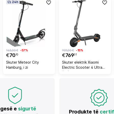
24h
163,00 €
-57%
901,00 €
-15%
€
70
€
769
10
01
Skuter Meteor City
Skuter elektrik Xiaomi
Hamburg, i zi
Electric Scooter 4 Ultra
(EU) i zi
gesë e
sigurtë
Produkte të
certi