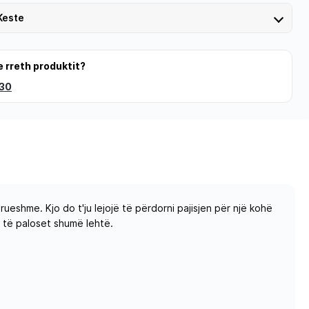
Keste
e rreth produktit?
 30
ueshme. Kjo do t'ju lejojë të përdorni pajisjen për një kohë
d të paloset shumë lehtë.