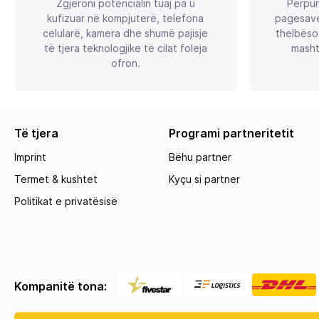
Zgjeroni potencialin tuaj pa u
Përpun
kufizuar në kompjuterë, telefona
pagesave
celularë, kamera dhe shumë pajisje
thelbëso
të tjera teknologjike të cilat foleja
masht
ofron.
Të tjera
Programi partneritetit
Imprint
Bëhu partner
Termet & kushtet
Kyçu si partner
Politikat e privatësisë
Kompanitë tona: