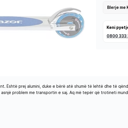
Blerje me 
Keni pyetj
0800 333
ent. Është prej alumini, duke e bërë atë shumë të lehtë dhe të qëndr
ë asnjë problem me transportin e saj. Aq më tepër që trotineti mun