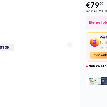
€
79
00
Përfshinë TVSH 
Blej në fo
Përf
Zbrit
 STOK
Vlen 
Shkark
Nuk ka sto