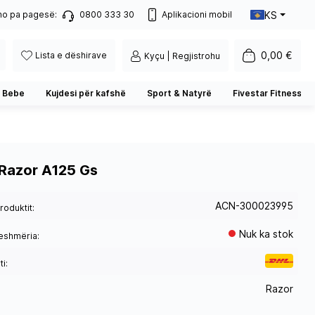
KS
no pa pagesë:
0800 333 30
Aplikacioni mobil
0,00 €
Lista e dëshirave
Kyçu | Regjistrohu
 Bebe
Kujdesi për kafshë
Sport & Natyrë
Fivestar Fitness
 Razor A125 Gs
ACN-300023995
roduktit:
Nuk ka stok
eshmëria:
i:
Razor