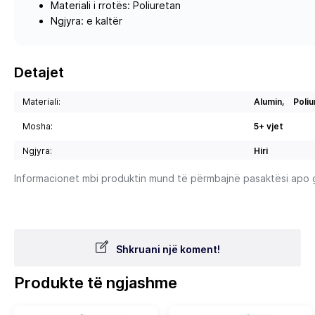
Materiali i rrotës: Poliuretan
Ngjyra: e kaltër
Detajet
Materiali:
Alumin,
Poliu
Mosha:
5+ vjet
Ngjyra:
Hiri
Informacionet mbi produktin mund të përmbajnë pasaktësi apo gab
Shkruani një koment!
Produkte të ngjashme