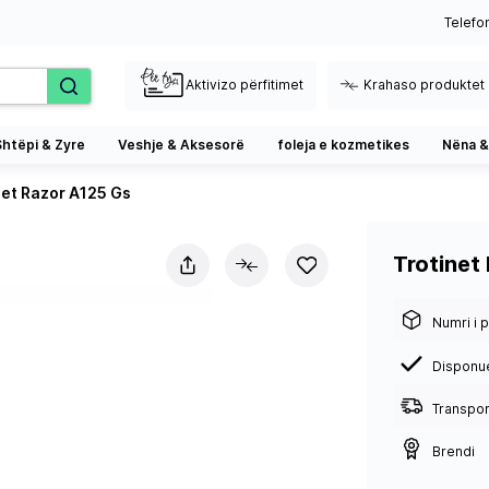
Telefo
Aktivizo përfitimet
Krahaso produktet
Shtëpi & Zyre
Veshje & Aksesorë
foleja e kozmetikes
Nëna &
net Razor A125 Gs
Trotinet
Numri i p
Disponu
Transport
Brendi