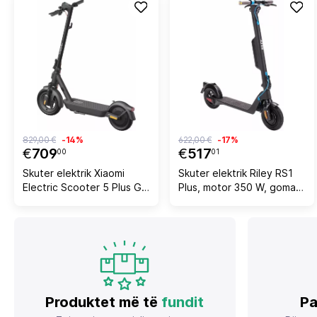
829,00 €
-14%
622,00 €
-17%
€
709
€
517
00
01
Skuter elektrik Xiaomi
Skuter elektrik Riley RS1
Electric Scooter 5 Plus GL,
Plus, motor 350 W, goma
900 W, i zi
pneumatike 10\", rreze
deri 25 km, e zezë me
detaje blu
Produktet më të
fundit
Pa