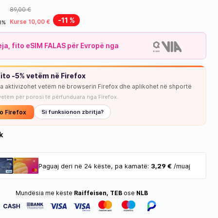
89,00 €
-11 %
Kurse 10,00 €
18%
leja, fito eSIM FALAS për Evropë nga
ito -5% vetëm në Firefox
ja aktivizohet vetëm në browserin Firefox dhe aplikohet në shportë
NUK KA STOK
vetëm për porosi të përfunduara nga Firefox.
o Firefox
Si funksionon zbritja?
k
Paguaj deri në 24 këste, pa kamatë:
3,29 €
/muaj
Mundësia me këste
Raiffeisen, TEB
ose
NLB