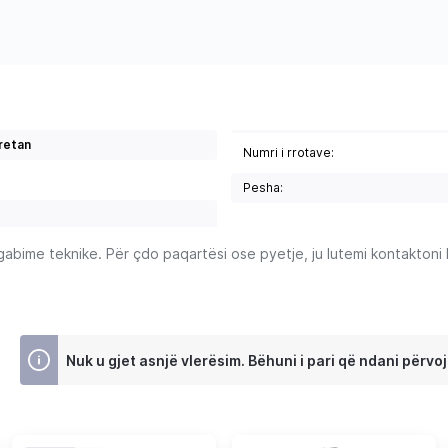
retan
Numri i rrotave:
Pesha:
ime teknike. Për çdo paqartësi ose pyetje, ju lutemi kontaktoni Ku
Nuk u gjet asnjë vlerësim. Bëhuni i pari që ndani përvoj