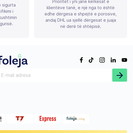
Prioritet i yni janë kërkesat e
ë sigurta
klientëve tanë, e një nga to është
ikimi i
edhe dërgesa e shpejtë e porosive,
ushtimin
andaj DHL ua sjellë dërgesat e juaja
gurisë.
në derë të shtëpisë.