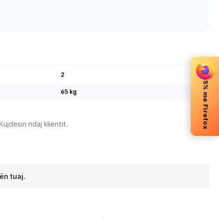
2
-5% me Firefox
65 kg
jdesin ndaj klientit.
ën tuaj.