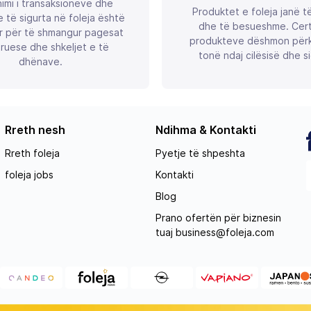
imi i transaksioneve dhe
Produktet e foleja janë t
 të sigurta në foleja është
dhe të besueshme. Certif
r për të shmangur pagesat
produkteve dëshmon përk
ruese dhe shkeljet e të
tonë ndaj cilësisë dhe si
dhënave.
Rreth nesh
Ndihma & Kontakti
Rreth foleja
Pyetje të shpeshta
foleja jobs
Kontakti
Blog
Prano ofertën për biznesin
tuaj
business@foleja.com