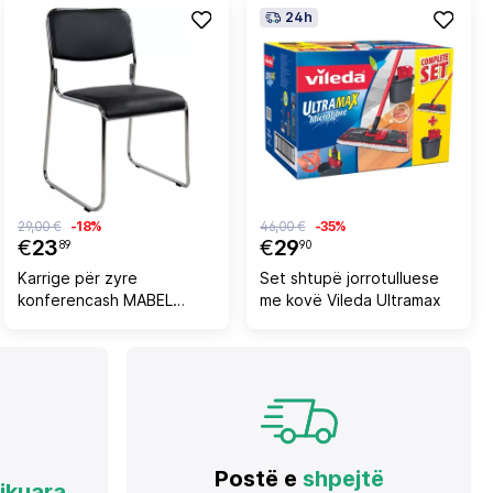
24h
29,00 €
-18%
46,00 €
-35%
€
23
€
29
89
90
Karrige për zyre
Set shtupë jorrotulluese
konferencash MABEL
me kovë Vileda Ultramax
FH1019.01, e zezë
Postë e
shpejtë
fikuara