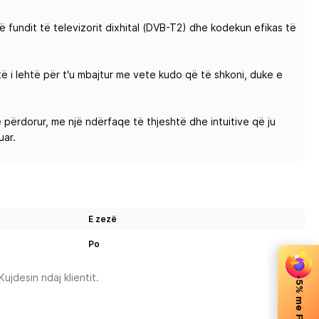
ndit të televizorit dixhital (DVB-T2) dhe kodekun efikas të
 i lehtë për t'u mbajtur me vete kudo që të shkoni, duke e
përdorur, me një ndërfaqe të thjeshtë dhe intuitive që ju
uar.
E zezë
Po
jdesin ndaj klientit.
-5% me Firefox