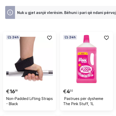
Nuk u gjet asnjë vlerësim. Bëhuni i pari që ndani përvoj
24h
24h
€
16
€
4
99
50
Non-Padded Lifting Straps
Pastrues për dysheme
- Black
The Pink Stuff, 1L