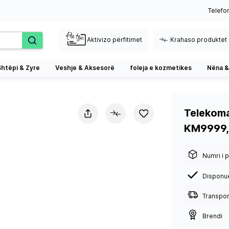
Telefo
Aktivizo përfitimet
Krahaso produktet
Shtëpi & Zyre
Veshje & Aksesorë
foleja e kozmetikes
Nëna &
Telekom
KM9999, 
Numri i p
Disponu
Transport
Brendi