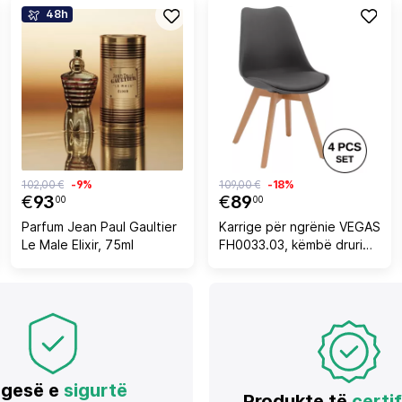
48h
102,00 €
-9%
109,00 €
-18%
€
93
€
89
00
00
Parfum Jean Paul Gaultier
Karrige për ngrënie VEGAS
Le Male Elixir, 75ml
FH0033.03, këmbë druri
ahu, ulëse P.P. ngjyrë gri e
errët, 45x56x80H cm, set
prej 4 copësh
gesë e
sigurtë
Produkte të
certi