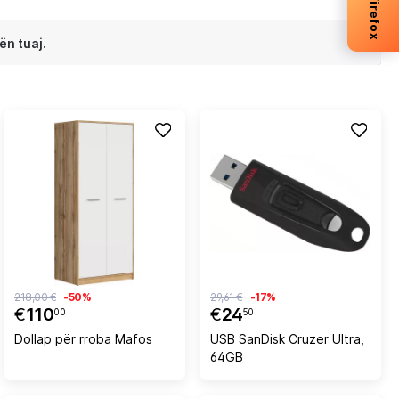
ën tuaj.
218,00 €
-50%
29,61 €
-17%
€
110
€
24
00
50
Dollap për rroba Mafos
USB SanDisk Cruzer Ultra,
64GB