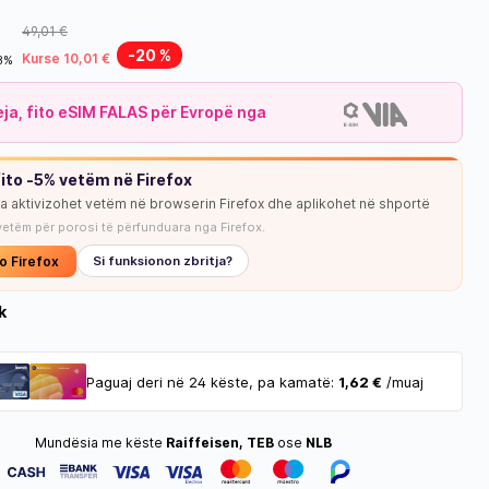
49,01 €
-20 %
Kurse 10,01 €
18%
leja, fito eSIM FALAS për Evropë nga
ito -5% vetëm në Firefox
ja aktivizohet vetëm në browserin Firefox dhe aplikohet në shportë
NUK KA STOK
vetëm për porosi të përfunduara nga Firefox.
o Firefox
Si funksionon zbritja?
k
Paguaj deri në 24 këste, pa kamatë:
1,62 €
/muaj
Mundësia me këste
Raiffeisen, TEB
ose
NLB