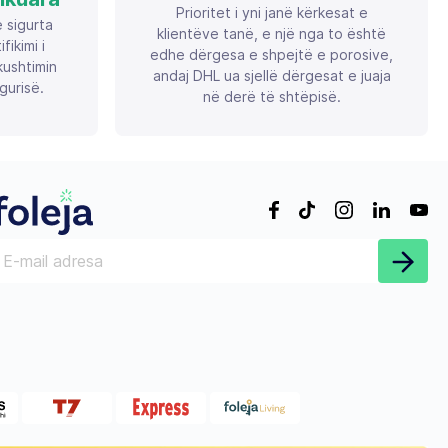
Prioritet i yni janë kërkesat e
ë sigurta
klientëve tanë, e një nga to është
ikimi i
edhe dërgesa e shpejtë e porosive,
ushtimin
andaj DHL ua sjellë dërgesat e juaja
gurisë.
në derë të shtëpisë.