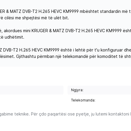
ER & MATZ DVB-T2 H.265 HEVC KM9999 mbështet standardin më të fu
 cilësi me shpejtësi më të ulët bit.
 lehtë, akordues mini KRUGER & MATZ DVB-T2 H.265 HEVC KM9999 është
të udhëtimit.
Z DVB-T2 H.265 HEVC KM9999 është i lehtë për t'u konfiguruar dhe 
cilësimet. Gjithashtu përmban një telekomandë për komoditet të sht
Ngjyra:
Telekomanda:
ime teknike. Për çdo paqartësi ose pyetje, ju lutemi kontaktoni Ku