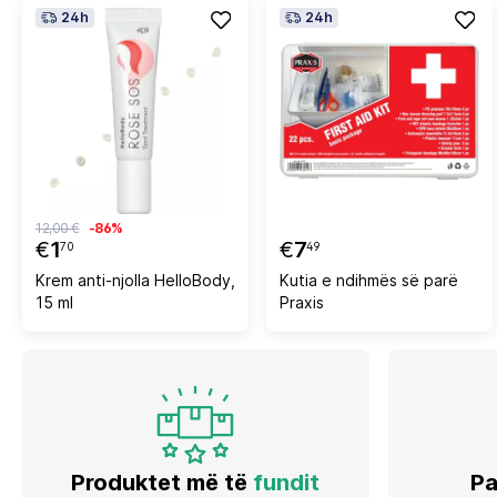
24h
24h
12,00 €
-86%
€
1
€
7
70
49
Krem anti-njolla HelloBody,
Kutia e ndihmës së parë
15 ml
Praxis
Produktet më të
fundit
Pa