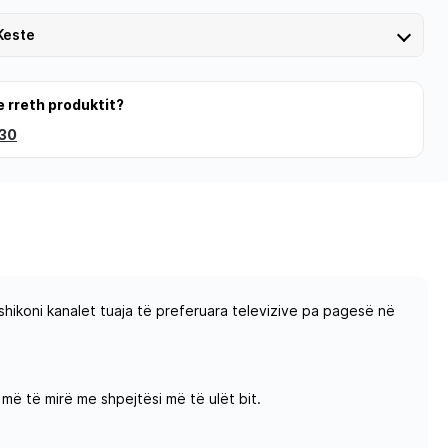
Keste
e rreth produktit?
 30
hikoni kanalet tuaja të preferuara televizive pa pagesë në
më të mirë me shpejtësi më të ulët bit.