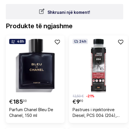
Shkruani një koment!
Produkte të ngjashme
48h
24h
12,50 €
-21%
€
185
€
9
00
90
Parfum Chanel Bleu De
Pastrues i injektorëve
Chanel, 150 ml
Diesel, PCS 004 (204),
300 ml