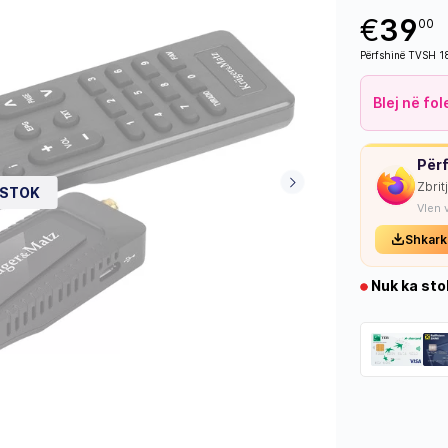
€
39
00
Përfshinë TVSH 
Blej në fo
Përf
Zbrit
 STOK
Vlen 
Shkark
Nuk ka sto