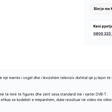
Blerje me 
Keni pyetj
0800 333
marrës i vogël dhe i lëvizshëm televiziv dixhital që ju lejon të s
 më të mirë të figurës dhe zërit sesa standardi më i vjetër DVB-T.
 efikas se kodekët e mëparshëm, duke rezultuar në video me cilësi 