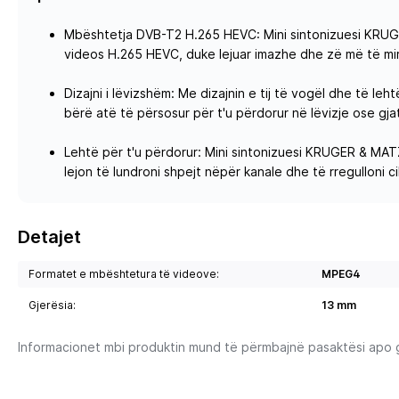
Mbështetja DVB-T2 H.265 HEVC: Mini sintonizuesi KRUG
videos H.265 HEVC, duke lejuar imazhe dhe zë më të mirë
Dizajni i lëvizshëm: Me dizajnin e tij të vogël dhe të
bërë atë të përsosur për t'u përdorur në lëvizje ose gja
Lehtë për t'u përdorur: Mini sintonizuesi KRUGER & MAT
lejon të lundroni shpejt nëpër kanale dhe të rregulloni 
Detajet
Formatet e mbështetura të videove:
MPEG4
Gjerësia:
13 mm
Informacionet mbi produktin mund të përmbajnë pasaktësi apo gab