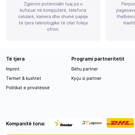
Zgjeroni potencialin tuaj pa u
Përpun
kufizuar në kompjuterë, telefona
pagesave
celularë, kamera dhe shumë pajisje
thelbëso
të tjera teknologjike të cilat foleja
masht
ofron.
Të tjera
Programi partneritetit
Imprint
Bëhu partner
Termet & kushtet
Kyçu si partner
Politikat e privatësisë
Kompanitë tona: