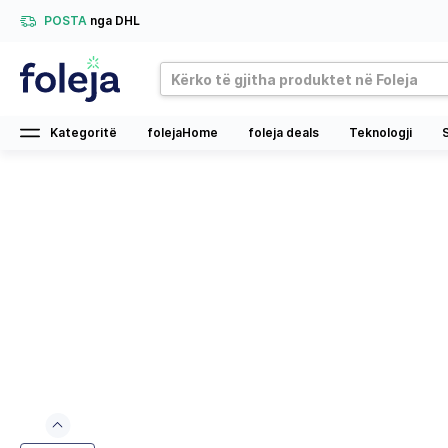
POSTA
nga DHL
Kategoritë
folejaHome
foleja deals
Teknologji