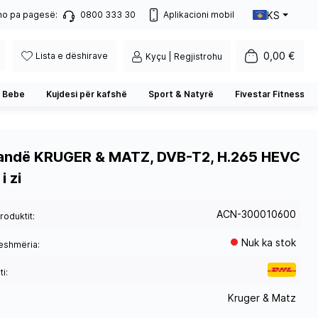
KS
no pa pagesë:
0800 333 30
Aplikacioni mobil
0,00 €
Lista e dëshirave
Kyçu | Regjistrohu
 Bebe
Kujdesi për kafshë
Sport & Natyrë
Fivestar Fitness
andë KRUGER & MATZ, DVB-T2, H.265 HEVC
i zi
ACN-300010600
roduktit:
Nuk ka stok
eshmëria:
i:
Kruger & Matz