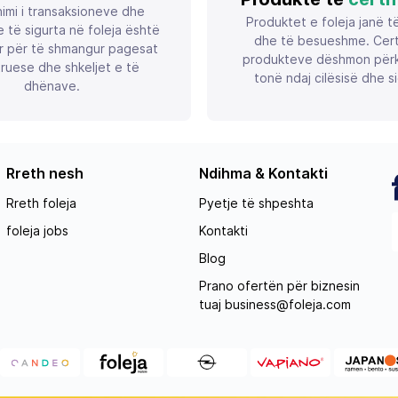
imi i transaksioneve dhe
Produktet e foleja janë t
 të sigurta në foleja është
dhe të besueshme. Certif
r për të shmangur pagesat
produkteve dëshmon përk
ruese dhe shkeljet e të
tonë ndaj cilësisë dhe si
dhënave.
Rreth nesh
Ndihma & Kontakti
Rreth foleja
Pyetje të shpeshta
foleja jobs
Kontakti
Blog
Prano ofertën për biznesin
tuaj
business@foleja.com