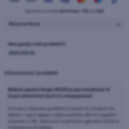
Mundësia me këste
Raiffeisen, TEB
ose
NLB
Blerje me Keste
Keni pyetje rreth produktit?
0800 333 30
Informacioni i produktit
Makina qepëse Singer M1605 ju jep mundësinë të
kryeni aktivitetet bazë të rrobaqepësisë.
Dorezat e shënuara grafikisht ju lejojnë të vendosni me
lehtësi 1 nga 5 qepjet e disponueshme dhe të rregulloni
tensionin e fillit. Aksesorët e përfshirë zgjerojnë fushën e
funksioneve të pajisjes.