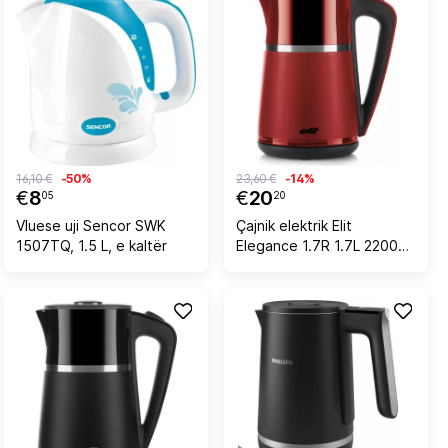
16,10 €
-50%
23,60 €
-14%
€
8
€
20
05
20
Vluese uji Sencor SWK
Çajnik elektrik Elit
1507TQ, 1.5 L, e kaltër
Elegance 1.7R 1.7L 2200W,
mur i dyfishtë, e kuqe