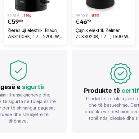
72,81 €
-19%
99,00 €
-53%
€
59
€
46
00
90
Zierës uji elektrik, Braun,
Çajnik elektrik Zelmer
WK3100BK, 1.7 L 2200 W,
ZCK8020B, 1.7 L, 1500 W, i
plastikë, i zi
zi
gesë e
sigurtë
Produkte të
certi
imi i transaksioneve dhe
Produktet e foleja janë t
 të sigurta në foleja është
dhe të besueshme. Certif
r për të shmangur pagesat
produkteve dëshmon përk
ruese dhe shkeljet e të
tonë ndaj cilësisë dhe si
dhënave.