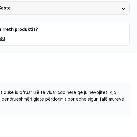
Keste
e rreth produktit?
 30
 duke iu ofruar ujë të vluar çdo herë që ju nevojitet. Kjo
he qëndrueshmëri gjatë përdorimit por edhe siguri falë mureve