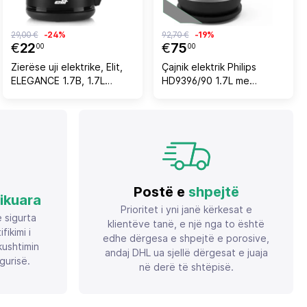
29,00 €
-24%
92,70 €
-19%
€
22
€
75
00
00
Zierëse uji elektrike, Elit,
Çajnik elektrik Philips
ELEGANCE 1.7B, 1.7L
HD9396/90 1.7L me
1850-2200W, mur i
rregullim temperature 40-
dyfishtë inox, bazë 360°,
100°C, i zi
e zezë
Postë e
shpejtë
fikuara
Prioritet i yni janë kërkesat e
ë sigurta
klientëve tanë, e një nga to është
ikimi i
edhe dërgesa e shpejtë e porosive,
ushtimin
andaj DHL ua sjellë dërgesat e juaja
gurisë.
në derë të shtëpisë.