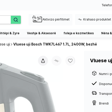
Telefo
Aktivizo përfitimet
Krahaso produktet
Shtëpi & Zyre
Veshje & Aksesorë
foleja e kozmetikes
Nëna &
ese uji
Vluese uji Bosch TWK7L467 1.7L, 2400W, bezhë
Vluese u
Numri i p
Disponu
Transport
Brendi