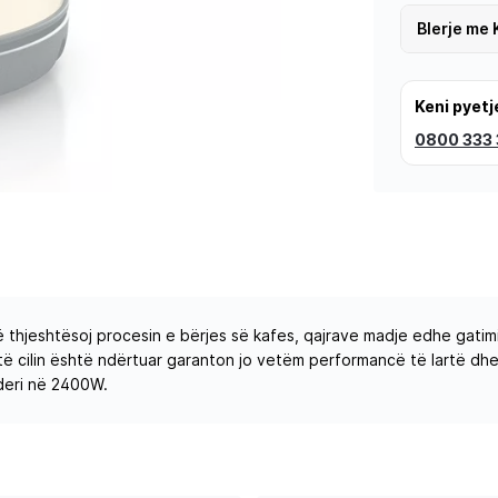
Blerje me 
Keni pyetj
0800 333
 thjeshtësoj procesin e bërjes së kafes, qajrave madje edhe gatimit
me të cilin është ndërtuar garanton jo vetëm performancë të lartë d
 deri në 2400W.