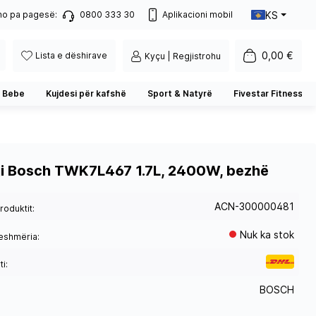
KS
no pa pagesë:
0800 333 30
Aplikacioni mobil
0,00 €
Lista e dëshirave
Kyçu | Regjistrohu
 Bebe
Kujdesi për kafshë
Sport & Natyrë
Fivestar Fitness
ji Bosch TWK7L467 1.7L, 2400W, bezhë
ACN-300000481
roduktit:
Nuk ka stok
eshmëria:
i:
BOSCH