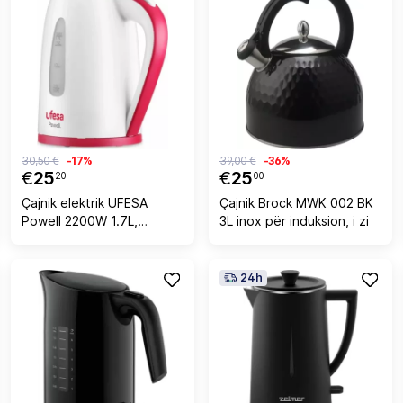
30,50 €
-17%
39,00 €
-36%
€
25
€
25
20
00
Çajnik elektrik UFESA
Çajnik Brock MWK 002 BK
Powell 2200W 1.7L,
3L inox për induksion, i zi
bardhë/kuq
24h