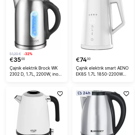
51,20 €
-32%
€
35
€
74
00
00
Çajnik elektrik Brock WK
Çajnik elektrik smart AENO
2302 D, 1.7L, 2200W, inox,
EK8S 1.7L 1850-2200W
me zgjedhje temperature,
Wi‑Fi kontroll temperature,
me LED, zi/argjendtë
i bardhë
24h