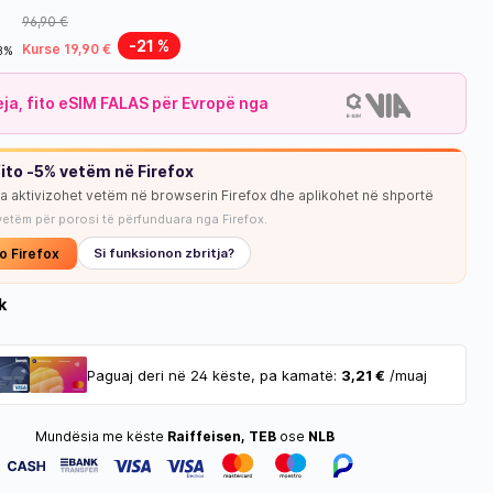
96,90 €
-21 %
Kurse 19,90 €
18%
leja, fito eSIM FALAS për Evropë nga
ito -5% vetëm në Firefox
ja aktivizohet vetëm në browserin Firefox dhe aplikohet në shportë
vetëm për porosi të përfunduara nga Firefox.
o Firefox
Si funksionon zbritja?
k
Paguaj deri në 24 këste, pa kamatë:
3,21 €
/muaj
Mundësia me këste
Raiffeisen, TEB
ose
NLB