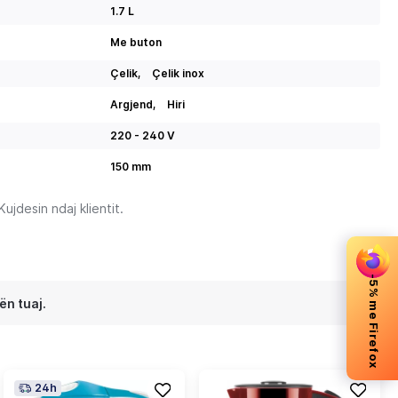
1.7 L
Me buton
Çelik,
Çelik inox
Argjend,
Hiri
220 - 240 V
150 mm
jdesin ndaj klientit.
-5% me Firefox
ën tuaj.
24h