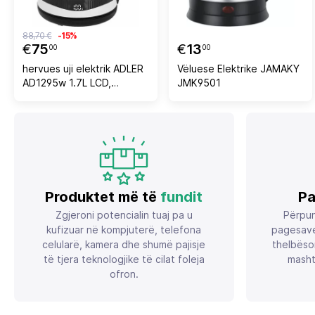
88,70 €
-15%
€
75
€
13
00
00
hervues uji elektrik ADLER
Vëluese Elektrike JAMAKY
AD1295w 1.7L LCD,
JMK9501
rregullim temperature 40-
100°C, 1850-2200W,
bardhë/zezë
Produktet më të
fundit
Pa
Zgjeroni potencialin tuaj pa u
Përpun
kufizuar në kompjuterë, telefona
pagesave
celularë, kamera dhe shumë pajisje
thelbëso
të tjera teknologjike të cilat foleja
masht
ofron.