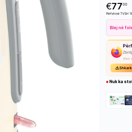
€
77
00
Përfshinë TVSH 
Blej në fo
Përf
Zbrit
Vlen 
Shkark
Nuk ka sto