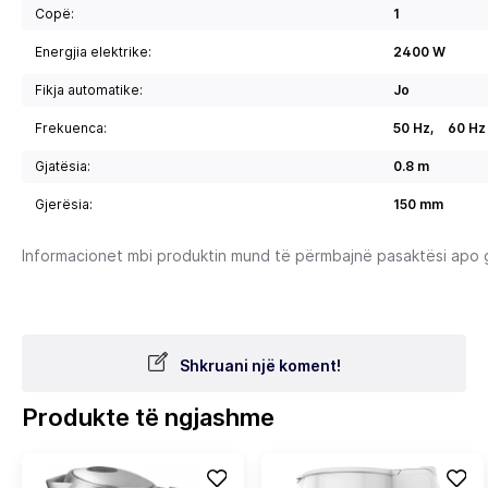
Copë:
1
Energjia elektrike:
2400 W
Fikja automatike:
Jo
Frekuenca:
50 Hz,
60 Hz
Gjatësia:
0.8 m
Gjerësia:
150 mm
Informacionet mbi produktin mund të përmbajnë pasaktësi apo gab
Shkruani një koment!
Produkte të ngjashme