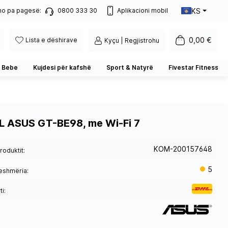
KS
no pa pagesë:
0800 333 30
Aplikacioni mobil
0,00 €
Lista e dëshirave
Kyçu | Regjistrohu
 Bebe
Kujdesi për kafshë
Sport & Natyrë
Fivestar Fitness
L ASUS GT-BE98, me Wi-Fi 7
KOM-200157648
roduktit:
5
eshmëria:
i: