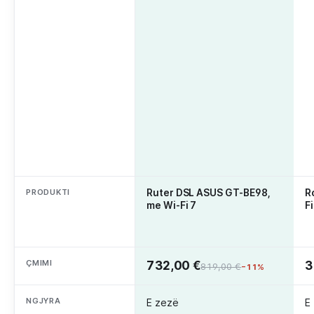
PRODUKTI
Ruter DSL ASUS GT-BE98,
R
me Wi-Fi 7
Fi
ÇMIMI
732,00 €
3
819,00 €
−11%
NGJYRA
E zezë
E