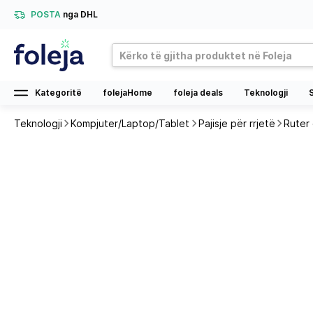
POSTA
nga DHL
Kategoritë
folejaHome
foleja deals
Teknologji
Teknologji
Kompjuter/Laptop/Tablet
Pajisje për rrjetë
Ruter 