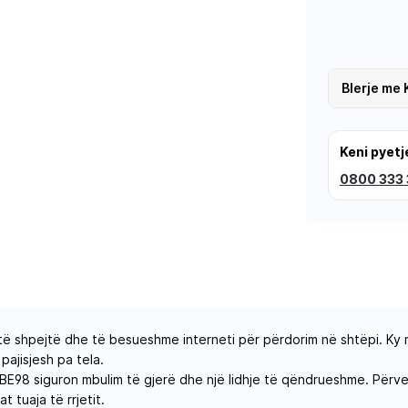
Blerje me 
Keni pyetj
0800 333
të shpejtë dhe të besueshme interneti për përdorim në shtëpi. Ky r
ajisjesh pa tela.
98 siguron mbulim të gjerë dhe një lidhje të qëndrueshme. Përve
 tuaja të rrjetit.