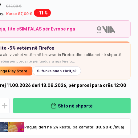
0
819,00 €
-11 %
Kurse 87,00 €
18%
leja, fito eSIM FALAS për Evropë nga
ito -5% vetëm në Firefox
ja aktivizohet vetëm në browserin Firefox dhe aplikohet në shportë
vetëm për porosi të përfunduara nga Firefox.
 nga Play Store
Si funksionon zbritja?
rej 11.08.2026 deri 13.08.2026, për porosi para orës 12:00
Shto në shportë
Paguaj deri në 24 këste, pa kamatë:
30,50 €
/muaj