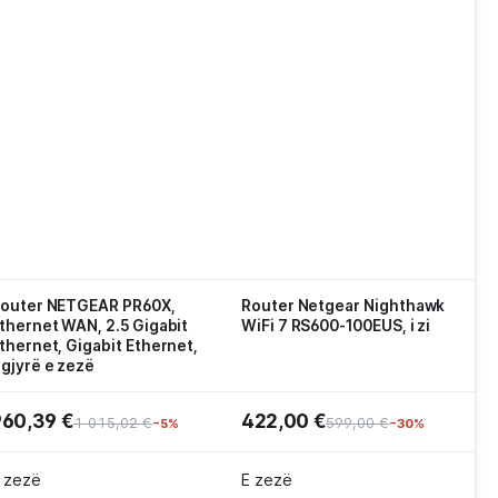
outer NETGEAR PR60X,
Router Netgear Nighthawk
thernet WAN, 2.5 Gigabit
WiFi 7 RS600-100EUS, i zi
thernet, Gigabit Ethernet,
gjyrë e zezë
960,39 €
422,00 €
1 015,02 €
599,00 €
−5%
−30%
 zezë
E zezë