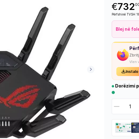
€
732
0
Përfshinë TVSH 
Blej në fo
Përf
Zbrit
Vlen 
Instalo
Dorëzimi p