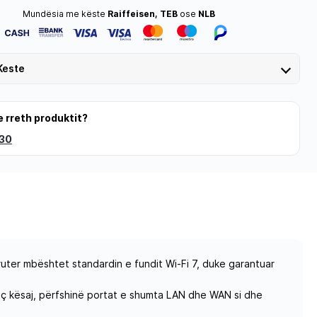
Mundësia me këste
Raiffeisen, TEB
ose
NLB
Keste
e rreth produktit?
 30
uter mbështet standardin e fundit Wi-Fi 7, duke garantuar
ç kësaj, përfshinë portat e shumta LAN dhe WAN si dhe