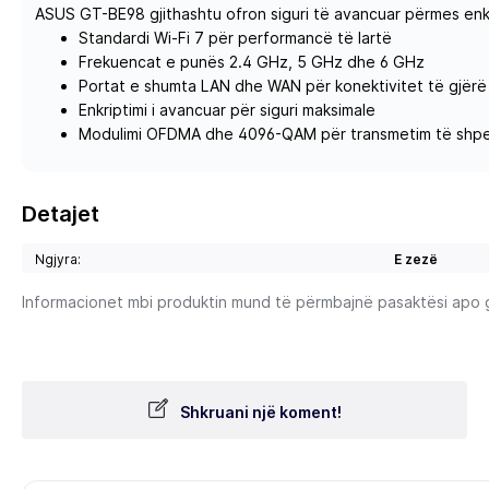
ASUS GT-BE98 gjithashtu ofron siguri të avancuar përmes enk
Standardi Wi-Fi 7 për performancë të lartë
Frekuencat e punës 2.4 GHz, 5 GHz dhe 6 GHz
Portat e shumta LAN dhe WAN për konektivitet të gjërë
Enkriptimi i avancuar për siguri maksimale
Modulimi OFDMA dhe 4096-QAM për transmetim të shpe
Detajet
Ngjyra:
E zezë
Informacionet mbi produktin mund të përmbajnë pasaktësi apo gab
Shkruani një koment!