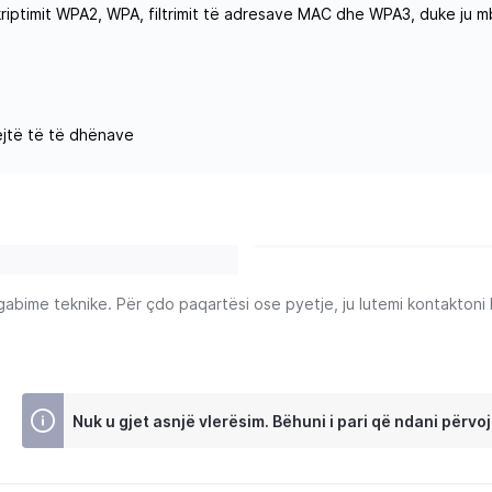
riptimit WPA2, WPA, filtrimit të adresave MAC dhe WPA3, duke ju 
jtë të të dhënave
ime teknike. Për çdo paqartësi ose pyetje, ju lutemi kontaktoni Ku
Nuk u gjet asnjë vlerësim. Bëhuni i pari që ndani përvoj