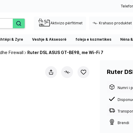
Telefo
Aktivizo përfitimet
Krahaso produktet
Shtëpi & Zyre
Veshje & Aksesorë
foleja e kozmetikes
Nëna &
dhe Firewall
Ruter DSL ASUS GT-BE98, me Wi-Fi 7
Ruter DS
Numri i p
Disponu
Transport
Brendi