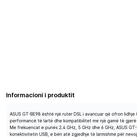
Informacioni i produktit
ASUS GT-BE98 është një ruter DSL i avancuar që ofron lidhje 
performancë të lartë dhe kompatibilitet me një gamë të gjerë p
Me frekuencat e punës 2.4 GHz, 5 GHz dhe 6 GHz, ASUS GT-BE
konektivitetin USB, e bën atë zgjedhje të larmishme për nevojat