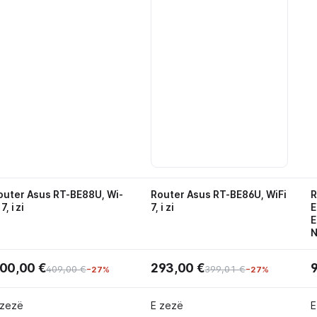
outer Asus RT-BE88U, Wi-
Router Asus RT-BE86U, WiFi
R
 7, i zi
7, i zi
E
E
N
00,00 €
293,00 €
409,00 €
399,01 €
−27%
−27%
 zezë
E zezë
E