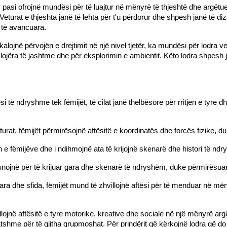
l, pasi ofrojnë mundësi për të luajtur në mënyrë të thjeshtë dhe argët
Veturat e thjeshta janë të lehta për t'u përdorur dhe shpesh janë të d
i të avancuara. 
alojnë përvojën e drejtimit në një nivel tjetër, ka mundësi për lodra v
ojëra të jashtme dhe për eksplorimin e ambientit. Këto lodra shpesh 
i të ndryshme tek fëmijët, të cilat janë thelbësore për rritjen e tyre d
urat, fëmijët përmirësojnë aftësitë e koordinatës dhe forcës fizike, duk
n e fëmijëve dhe i ndihmojnë ata të krijojnë skenarë dhe histori të nd
unojnë për të krijuar gara dhe skenarë të ndryshëm, duke përmirësuar
ë gara dhe sfida, fëmijët mund të zhvillojnë aftësi për të menduar në 
llojnë aftësitë e tyre motorike, kreative dhe sociale në një mënyrë ar
shme për të gjitha grupmoshat. Për prindërit që kërkojnë lodra që do t