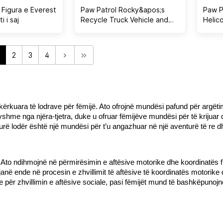
 Figura e Everest
Paw Patrol Rocky&apos;s
Paw P
 i saj
Recycle Truck Vehicle and
Helic
Figure
2
3
4
kërkuara të lodrave për fëmijë. Ato ofrojnë mundësi pafund për argëtim
yshme nga njëra-tjetra, duke u ofruar fëmijëve mundësi për të krijuar 
rë lodër është një mundësi për t’u angazhuar në një aventurë të re d
 Ato ndihmojnë në përmirësimin e aftësive motorike dhe koordinatës fizik
janë ende në procesin e zhvillimit të aftësive të koordinatës motorike 
 për zhvillimin e aftësive sociale, pasi fëmijët mund të bashkëpunojn