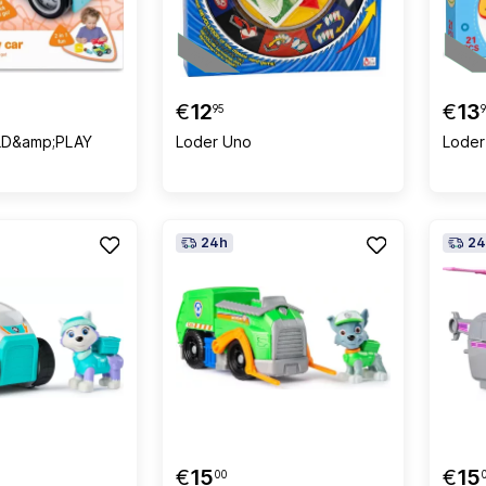
€
12
€
13
95
LD&amp;PLAY
Loder Uno
Loder 
24h
24
€
15
€
15
00