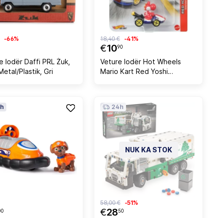
-66%
18,40 €
-41%
€
10
90
e lodër Daffi PRL Żuk,
Veture lodër Hot Wheels
Metal/Plastik, Gri
Mario Kart Red Yoshi
Standard Kart,
shumëngjyrëshe
h
24h
NUK KA STOK
58,00 €
-51%
€
28
00
50