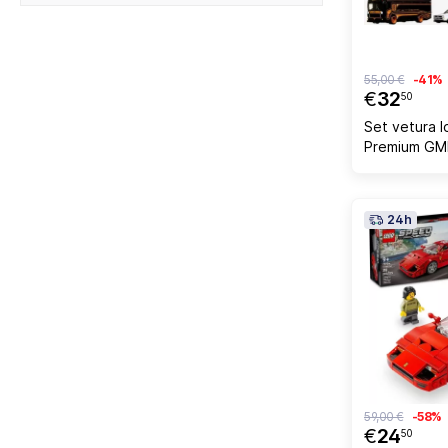
55,00 €
-41%
€
32
50
Set vetura 
Premium GM
24h
59,00 €
-58%
€
24
50