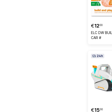
€
12
00
ELC DW BUI
CAR #
24h
€
15
00