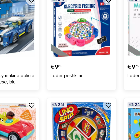
€
9
€
9
80
95
y makinë policie
Loder peshkimi
Loder
esë, blu
24h
24