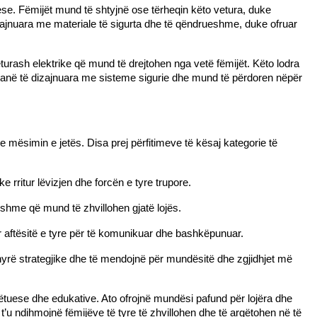
uese. Fëmijët mund të shtyjnë ose tërheqin këto vetura, duke 
izajnuara me materiale të sigurta dhe të qëndrueshme, duke ofruar 
eturash elektrike që mund të drejtohen nga vetë fëmijët. Këto lodra 
janë të dizajnuara me sisteme sigurie dhe mund të përdoren nëpër 
he mësimin e jetës. Disa prej përfitimeve të kësaj kategorie të 
e rritur lëvizjen dhe forcën e tyre trupore.
ryshme që mund të zhvillohen gjatë lojës.
 aftësitë e tyre për të komunikuar dhe bashkëpunuar.
mënyrë strategjike dhe të mendojnë për mundësitë dhe zgjidhjet më 
gëtuese dhe edukative. Ato ofrojnë mundësi pafund për lojëra dhe 
’u ndihmojnë fëmijëve të tyre të zhvillohen dhe të argëtohen në të 