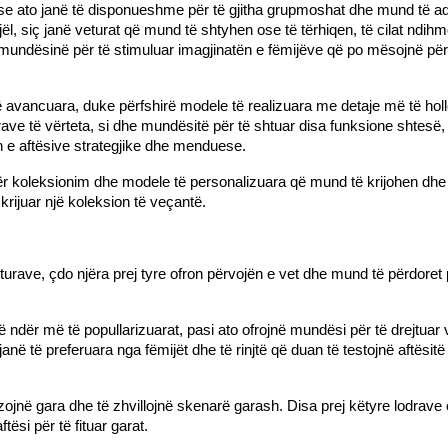
 ato janë të disponueshme për të gjitha grupmoshat dhe mund të adapto
, siç janë veturat që mund të shtyhen ose të tërhiqen, të cilat ndihmoj
në mundësinë për të stimuluar imagjinatën e fëmijëve që po mësojnë për
avancuara, duke përfshirë modele të realizuara me detaje më të hollë
urave të vërteta, si dhe mundësitë për të shtuar disa funksione shtesë, s
min e aftësive strategjike dhe menduese.
 për koleksionim dhe modele të personalizuara që mund të krijohen dhe
rijuar një koleksion të veçantë.
rave, çdo njëra prej tyre ofron përvojën e vet dhe mund të përdoret pë
ndër më të popullarizuarat, pasi ato ofrojnë mundësi për të drejtuar v
 të preferuara nga fëmijët dhe të rinjtë që duan të testojnë aftësitë 
zojnë gara dhe të zhvillojnë skenarë garash. Disa prej këtyre lodrave of
ësi për të fituar garat.