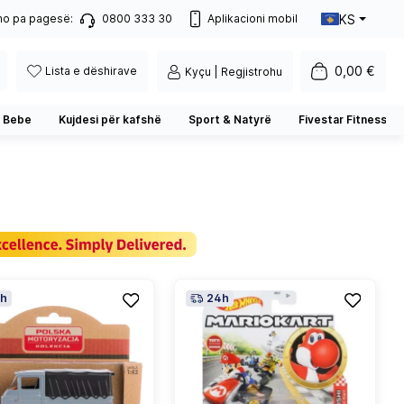
KS
no pa pagesë:
0800 333 30
Aplikacioni mobil
0,00 €
Lista e dëshirave
Kyçu | Regjistrohu
 Bebe
Kujdesi për kafshë
Sport & Natyrë
Fivestar Fitness
h
24h