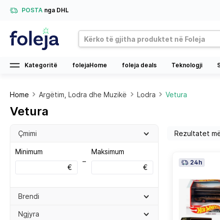
POSTA
nga DHL
Kategoritë
folejaHome
foleja deals
Teknologji
Home
Argëtim, Lodra dhe Muzikë
Lodra
Vetura
Vetura
Çmimi
Minimum
Maksimum
–
24h
€
€
Brendi
Ngjyra