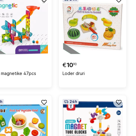
€
10
90
 magnetike 47pcs
Loder druri
h
24h