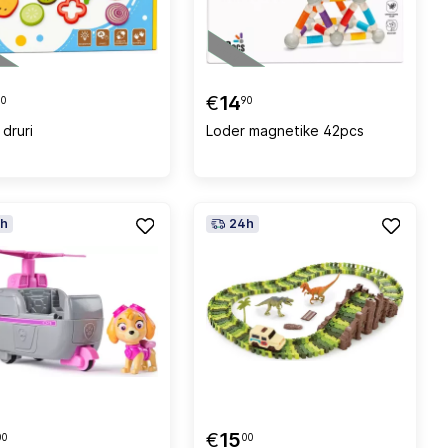
€
14
90
90
druri
Loder magnetike 42pcs
h
24h
€
15
00
00