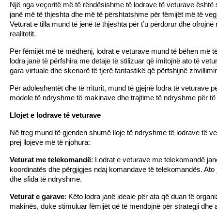
Një nga veçoritë më të rëndësishme të lodrave të veturave është se
janë më të thjeshta dhe më të përshtatshme për fëmijët më të vegjël
Veturat e tilla mund të jenë të thjeshta për t’u përdorur dhe ofroj
realitetit.
Për fëmijët më të mëdhenj, lodrat e veturave mund të bëhen më të 
lodra janë të përfshira me detaje të stilizuar që imitojnë ato të vet
gara virtuale dhe skenarë të tjerë fantastikë që përfshijnë zhvilli
Për adoleshentët dhe të rriturit, mund të gjejnë lodra të veturave
modele të ndryshme të makinave dhe trajtime të ndryshme për të k
Llojet e lodrave të veturave
Në treg mund të gjenden shumë lloje të ndryshme të lodrave të vetu
prej llojeve më të njohura:
Veturat me telekomandë
: Lodrat e veturave me telekomandë janë 
koordinatës dhe përgjigjes ndaj komandave të telekomandës. Ato janë
dhe sfida të ndryshme.
Veturat e garave
: Këto lodra janë ideale për ata që duan të organi
makinës, duke stimuluar fëmijët që të mendojnë për strategji dhe aft