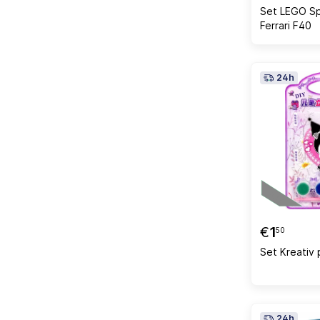
Set LEGO S
Ferrari F40
24h
€
1
50
Set Kreativ 
24h