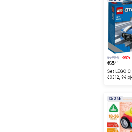
20,90 €
-58%
€
8
70
Set LEGO Cit
60312, 94 pj
24h