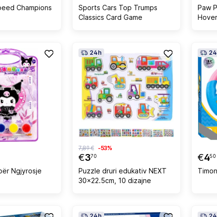
peed Champions
Sports Cars Top Trumps
Paw P
Classics Card Game
Hover
Figur
24h
24
7,89 €
-53%
€
3
€
4
70
50
për Ngjyrosje
Puzzle druri edukativ NEXT
Timon
30x22.5cm, 10 dizajne
24h
24