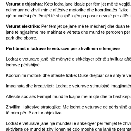
Veturat e thjeshta:
 Këto lodra janë ideale për fëmijët më të vegjë
ndihmuar në zhvillimin e aftësive motorike dhe koordinatës fizike. 
një mundësi për fëmijët të shijojnë lojën pa pasur nevojë për aftës
Veturat elektrike
: Për fëmijët që janë më të mëdhenj dhe duan të k
janë të ngjashme me makinat e vërteta dhe mund të përdoren për l
park dhe oborre.
Përfitimet e lodrave të veturave për zhvillimin e fëmijëve
Lodrat e veturave janë një mënyrë e shkëlqyer për të zhvilluar aftës
lodrave përfshijnë:
Koordinimi motorik dhe aftësitë fizike: Duke drejtuar ose shtyrë vet
Imaginata dhe kreativiteti: Lodrat e veturave stimulojnë imagjinatë
Aftësitë sociale: Fëmijët mund të luajnë me miqtë dhe të bashkëp
Zhvillimi i aftësive strategjike: Me lodrat e veturave që përfshijn
të mira për të arritur objektivat.
Lodrat e veturave janë një mundësi e shkëlqyer për fëmijët të zhvi
aktivitete që mund të zhvillohen në çdo moshë dhe janë të përshtat