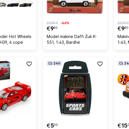
29,00 €
-66%
29,00 €
€
9
€
9
80
80
lodër Hot Wheels
Model makine Daffi Żuk K-
Makin
H39, 4 copë
551, 1:43, Bardhë
1:43, 
24h
24
€
5
€
15
00