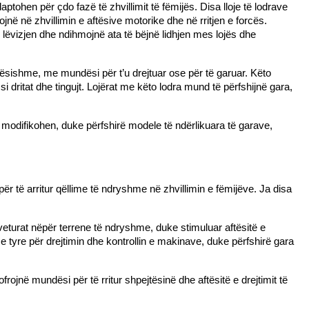
hen për çdo fazë të zhvillimit të fëmijës. Disa lloje të lodrave 
në në zhvillimin e aftësive motorike dhe në rritjen e forcës. 
 lëvizjen dhe ndihmojnë ata të bëjnë lidhjen mes lojës dhe 
sishme, me mundësi për t’u drejtuar ose për të garuar. Këto 
i dritat dhe tingujt. Lojërat me këto lodra mund të përfshijnë gara, 
 modifikohen, duke përfshirë modele të ndërlikuara të garave, 
r të arritur qëllime të ndryshme në zhvillimin e fëmijëve. Ja disa 
eturat nëpër terrene të ndryshme, duke stimuluar aftësitë e 
e tyre për drejtimin dhe kontrollin e makinave, duke përfshirë gara 
rojnë mundësi për të rritur shpejtësinë dhe aftësitë e drejtimit të 