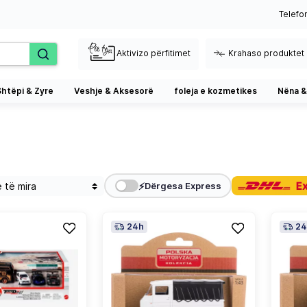
Telefo
Aktivizo përfitimet
Krahaso produktet
Shtëpi & Zyre
Veshje & Aksesorë
foleja e kozmetikes
Nëna &
⚡
Dërgesa Express
24h
24