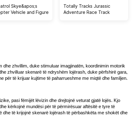
atrol Skye&apos;s
Totally Tracks Jurassic
opter Vehicle and Figure
Adventure Race Track
 dhe zhvillim, duke stimuluar imagjinatën, koordinimin motorik 
dhe zhvilluar skenarë të ndryshëm lojërash, duke përfshirë gara, 
he për të krijuar kujtime të paharrueshme me miqtë dhe familjen.
e, pasi fëmijët lëvizin dhe drejtojnë veturat gjatë lojës. Kjo 
dhe kërkojnë mundësi për të përmirësuar aftësitë e tyre të 
ë dhe të krijojnë skenarë lojërash të përbashkëta me shokët dhe 