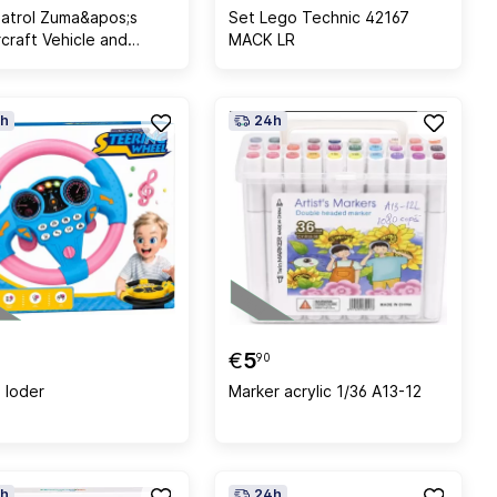
atrol Zuma&apos;s
Set Lego Technic 42167
craft Vehicle and
MACK LR
e
h
24h
€
5
90
 loder
Marker acrylic 1/36 A13-12
h
24h