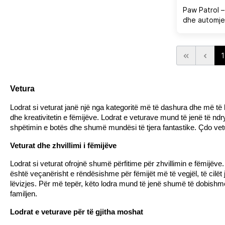
Paw Patrol –
dhe automjeti
1
Vetura
Lodrat si 
veturat
 janë një nga kategoritë më të dashura dhe më të 
dhe kreativitetin e fëmijëve. Lodrat e veturave mund të jenë të ndr
shpëtimin e botës dhe shumë mundësi të tjera fantastike. Çdo vetu
Veturat dhe zhvillimi i fëmijëve
Lodrat si veturat ofrojnë shumë përfitime për zhvillimin e fëmijëve.
është veçanërisht e rëndësishme për fëmijët më të vegjël, të cilët 
lëvizjes. Për më tepër, këto lodra mund të jenë shumë të dobishme
familjen.
Lodrat e veturave për të gjitha moshat