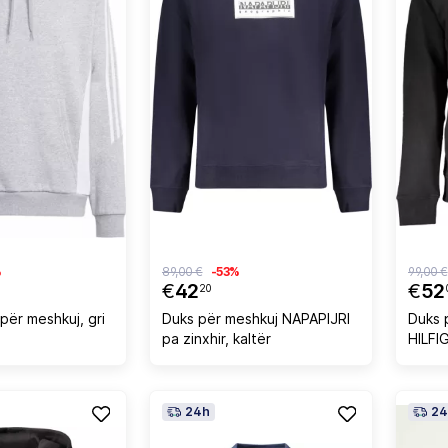
%
89,00 €
-53%
99,00 €
€
42
€
52
20
për meshkuj, gri
Duks për meshkuj NAPAPIJRI
Duks 
pa zinxhir, kaltër
HILFIG
24h
24