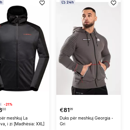
h
24h
€
-21%
8
€
81
00
99
për meshkuj La
Duks për meshkuj Georgia -
va, i zi [Madhësia: XXL]
Gri