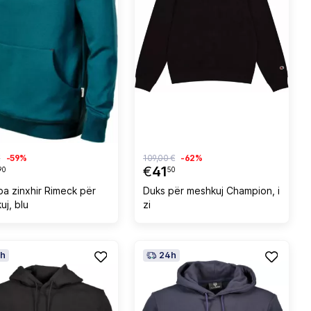
€
-59%
109,00 €
-62%
€
41
90
50
pa zinxhir Rimeck për
Duks për meshkuj Champion, i
uj, blu
zi
h
24h