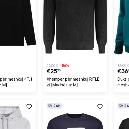
59,00 €
-56%
89,00 
€
25
€
36
90
për meshkuj 4F, i
Xhemper për meshkuj RIFLE, i
Duks 
: M]
zi [Madhësia: M]
meshk
24h
24