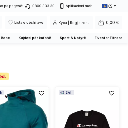
KS
no pa pagesë:
0800 333 30
Aplikacioni mobil
0,00 €
Lista e dëshirave
Kyçu | Regjistrohu
 Bebe
Kujdesi për kafshë
Sport & Natyrë
Fivestar Fitness
h
24h