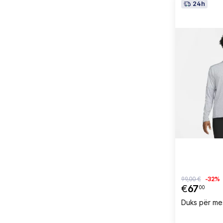
24h
99,00 €
-32%
€
67
00
Duks për mes