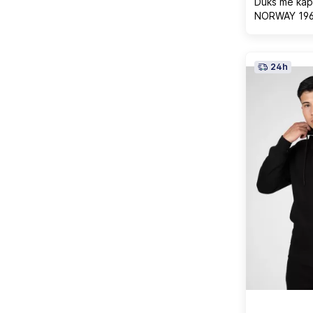
Duks me kap
NORWAY 1963
24h