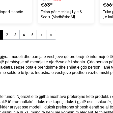
€
63
€
66
80
ipped Hoodie -
Felpa për meshkuj Lyle &
Triko 
Scott [Madhësia: M]
, e ka
2
3
4
5
yra, modeli dhe pamja e veshjeve që preferojmë informojnë të tj
një përshtypje në mendjet e njerëzve që i shohin. Çdo person 
ëra-tjetra sepse bota e brendshme dhe shijet e çdo personi jan
humë sektorë të tjerë. Industria e veshjeve prodhon vazhdimisht 
 fundit. Njerëzit e të gjitha moshave preferojnë këtë produkt, i c
e jakë të rrumbullakët, duks me kapuç, duks i gjatë ose i shkurt
Ndër arsyet pse modeli i duksit preferohet shpesh është se ai 
 vishni një duks, mund të bëni një kombinim elegant, të thjesht