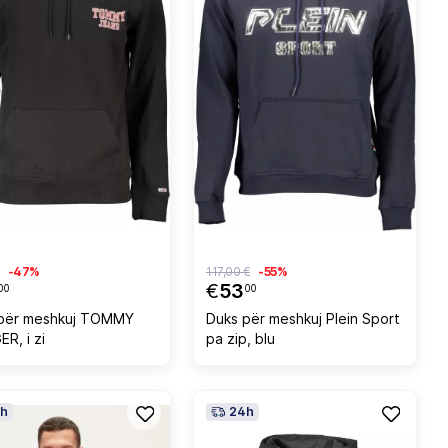
-47%
117,00 €
-55%
€
53
00
00
për meshkuj TOMMY
Duks për meshkuj Plein Sport
ER, i zi
pa zip, blu
h
24h