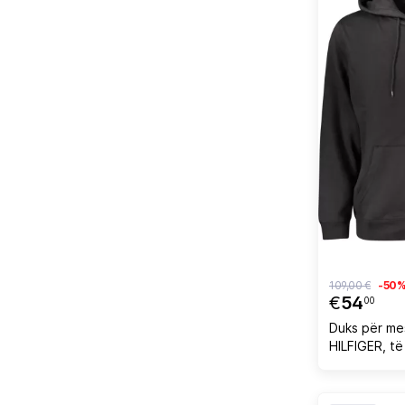
109,00 €
-50
€
54
00
Duks për m
HILFIGER, të