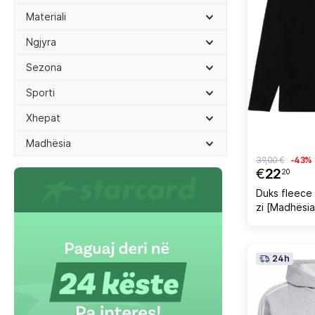
Materiali
Ngjyra
Sezona
Sporti
Xhepat
Madhësia
39,00 €
-43%
€
22
20
Duks fleece 
zi [Madhësia
24h