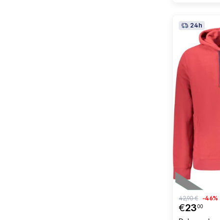
24h
42,90 €
-46%
€
23
00