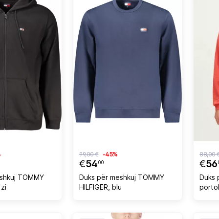
%
99,00 €
-45%
88,00 
€
54
€
56
00
eshkuj TOMMY
Duks për meshkuj TOMMY
Duks 
 zi
HILFIGER, blu
porto