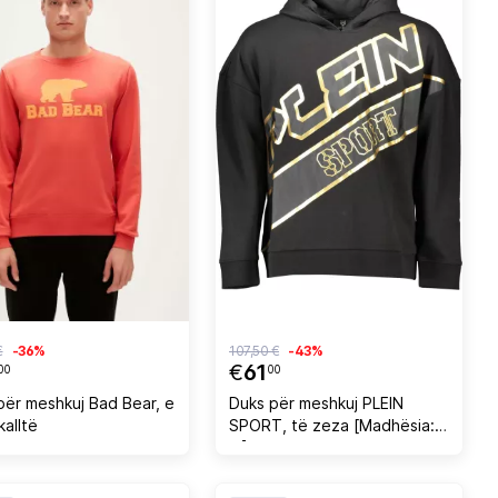
€
-36%
107,50 €
-43%
€
61
00
00
për meshkuj Bad Bear, e
Duks për meshkuj PLEIN
kalltë
SPORT, të zeza [Madhësia:
M]