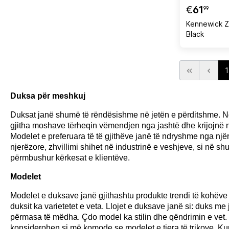
€
61
99
Kennewick Z
Black
1
Duksa për meshkuj
Duksat janë shumë të rëndësishme në jetën e përditshme. Ngj
gjitha moshave tërheqin vëmendjen nga jashtë dhe krijojnë 
Modelet e preferuara të të gjithëve janë të ndryshme nga nj
njerëzore, zhvillimi shihet në industrinë e veshjeve, si në s
përmbushur kërkesat e klientëve.
Modelet
Modelet e duksave janë gjithashtu produkte trendi të kohëve të
duksit ka varietetet e veta. Llojet e duksave janë si: duks m
përmasa të mëdha. Çdo model ka stilin dhe qëndrimin e vet. 
konsiderohen si më komode se modelet e tjera të trikove. Kur