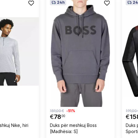
24h
24
159,00 €
-51%
199,00 
€
78
€
15
00
hkuj Nike, hiri
Duks për meshkuj Boss
Duks 
[Madhësia: S]
Sporti