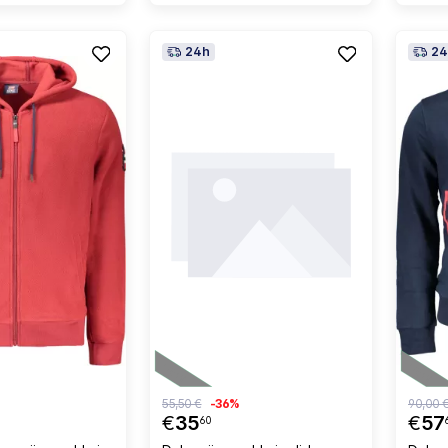
24h
24
55,50 €
-36%
90,00 
€
35
€
57
60