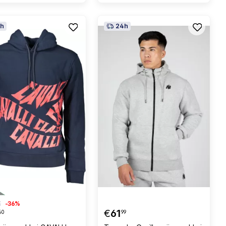
h
24h
€
-36%
€
61
60
99