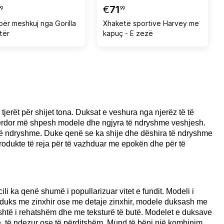
€
71
99
99
për meshkuj nga Gorilla
Xhaketë sportive Harvey me
ltër
kapuç - E zezë
erët për shijet tona. Duksat e veshura nga njerëz të të
përdor më shpesh modele dhe ngjyra të ndryshme veshjesh.
ë të ndryshme. Duke qenë se ka shije dhe dëshira të ndryshme
produkte të reja për të vazhduar me epokën dhe për të
ili ka qenë shumë i popullarizuar vitet e fundit. Modeli i
ër, duks me zinxhir ose me detaje zinxhir, modele duksash me
është i rehatshëm dhe me teksturë të butë. Modelet e duksave
ë, të ndezur ose të përditshëm. Mund të bëni një kombinim