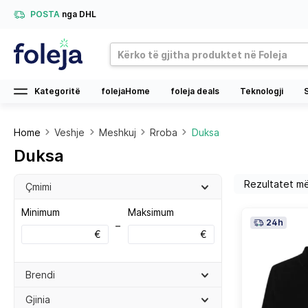
POSTA
nga DHL
Kategoritë
folejaHome
foleja deals
Teknologji
Home
Veshje
Meshkuj
Rroba
Duksa
Duksa
Çmimi
Minimum
Maksimum
24h
–
€
€
Brendi
Gjinia