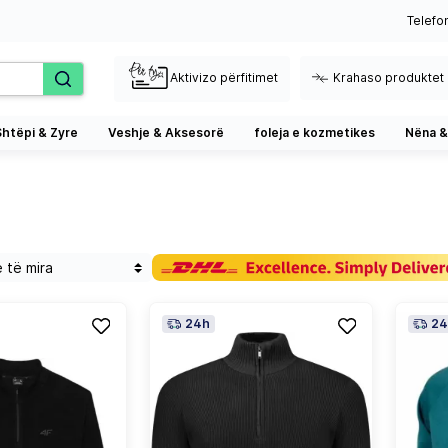
Telefo
Aktivizo përfitimet
Krahaso produktet
Shtëpi & Zyre
Veshje & Aksesorë
foleja e kozmetikes
Nëna &
24h
24