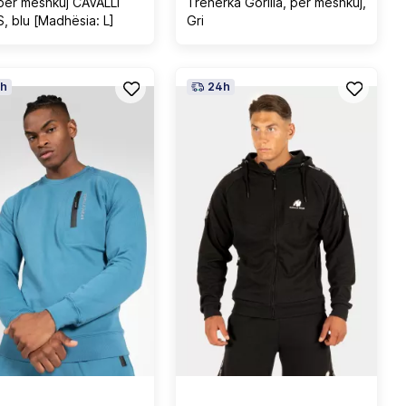
për meshkuj CAVALLI
Trenerka Gorilla, për meshkuj,
, blu [Madhësia: L]
Gri
h
24h