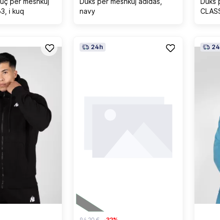
uç për meshkuj
Duks për meshkuj adidas,
Duks 
, i kuq
navy
CLASS
24h
24
94,20 €
-32%