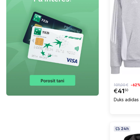
109,00 €
-62
€
41
50
Duks adidas 
24h