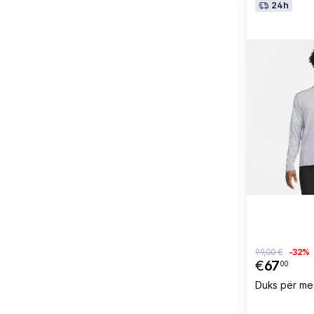
24h
99,00 €
-32%
€
67
00
Duks për mes