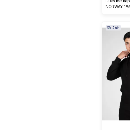
Duks me kap
NORWAY 1963
24h