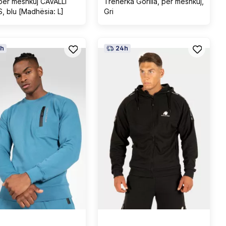
për meshkuj CAVALLI
Trenerka Gorilla, për meshkuj,
, blu [Madhësia: L]
Gri
h
24h