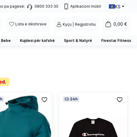
KS
no pa pagesë:
0800 333 30
Aplikacioni mobil
0,00 €
Lista e dëshirave
Kyçu | Regjistrohu
 Bebe
Kujdesi për kafshë
Sport & Natyrë
Fivestar Fitness
h
24h