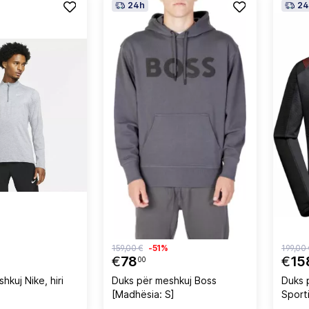
24h
24
159,00 €
-51%
199,00 
€
78
€
15
00
hkuj Nike, hiri
Duks për meshkuj Boss
Duks 
[Madhësia: S]
Sporti