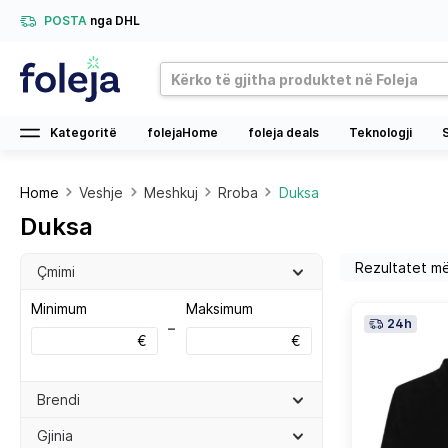
POSTA
nga DHL
Kategoritë
folejaHome
foleja deals
Teknologji
Home
Veshje
Meshkuj
Rroba
Duksa
Duksa
Çmimi
Minimum
Maksimum
24h
–
€
€
Brendi
Gjinia