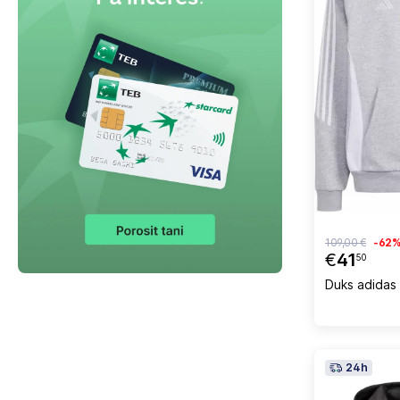
109,00 €
-62
€
41
50
Duks adidas 
24h