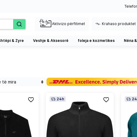
Telefo
Aktivizo përfitimet
Krahaso produktet
Shtëpi & Zyre
Veshje & Aksesorë
foleja e kozmetikes
Nëna &
24h
24