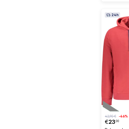
24h
42,90 €
-46%
€
23
00