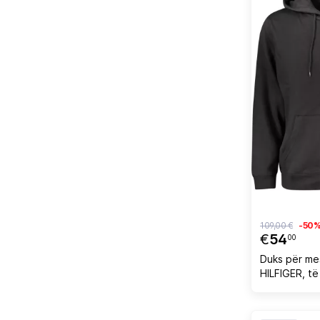
109,00 €
-50
€
54
00
Duks për m
HILFIGER, të