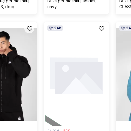
uç për meshkuj
Duks për meshkuj adidas,
Duks 
, i kuq
navy
CLASS
24h
24
94,20 €
-32%