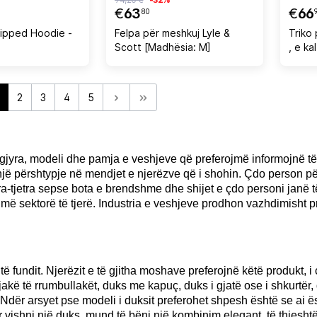
€
63
€
66
80
ipped Hoodie -
Felpa për meshkuj Lyle &
Triko 
Scott [Madhësia: M]
, e ka
2
3
4
5
yra, modeli dhe pamja e veshjeve që preferojmë informojnë të tj
një përshtypje në mendjet e njerëzve që i shohin. Çdo person 
ëra-tjetra sepse bota e brendshme dhe shijet e çdo personi jan
humë sektorë të tjerë. Industria e veshjeve prodhon vazhdimisht 
 fundit. Njerëzit e të gjitha moshave preferojnë këtë produkt, i c
e jakë të rrumbullakët, duks me kapuç, duks i gjatë ose i shkurt
Ndër arsyet pse modeli i duksit preferohet shpesh është se ai 
 vishni një duks, mund të bëni një kombinim elegant, të thjesht