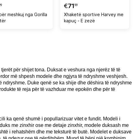
€
71
99
99
për meshkuj nga Gorilla
Xhaketë sportive Harvey me
ltër
kapuç - E zezë
erët për shijet tona. Duksat e veshura nga njerëz të të
përdor më shpesh modele dhe ngjyra të ndryshme veshjesh.
ë të ndryshme. Duke qenë se ka shije dhe dëshira të ndryshme
produkte të reja për të vazhduar me epokën dhe për të
ili ka qenë shumë i popullarizuar vitet e fundit. Modeli i
ër, duks me zinxhir ose me detaje zinxhir, modele duksash me
është i rehatshëm dhe me teksturë të butë. Modelet e duksave
ë, të ndezur ose të përditshëm. Mund të bëni një kombinim