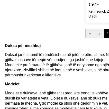
€
61
99
Kennewick Z
Black
1
Duksa për meshkuj
Duksat janë shumë të rëndësishme në jetën e përditshme. Ngj
gjitha moshave tërheqin vëmendjen nga jashtë dhe krijojnë 
Modelet e preferuara të të gjithëve janë të ndryshme nga nj
njerëzore, zhvillimi shihet në industrinë e veshjeve, si në s
përmbushur kërkesat e klientëve.
Modelet
Modelet e duksave janë gjithashtu produkte trendi të kohëve të
duksit ka varietetet e veta. Llojet e duksave janë si: duks m
përmasa të mëdha. Çdo model ka stilin dhe qëndrimin e vet. 
konsiderohen si më komode se modelet e tjera të trikove. Kur