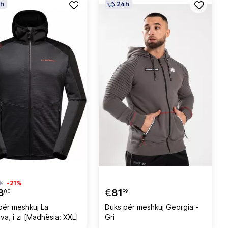
h
24h
€
-21%
8
€
81
00
99
për meshkuj La
Duks për meshkuj Georgia -
va, i zi [Madhësia: XXL]
Gri