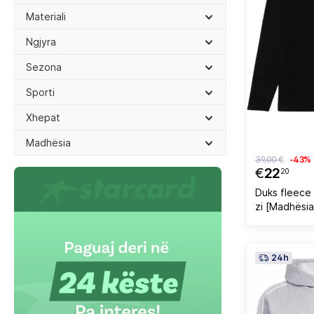
Materiali
Ngjyra
Sezona
Sporti
Xhepat
Madhësia
39,00 €
-43%
€
22
20
Duks fleece 
zi [Madhësia
24h