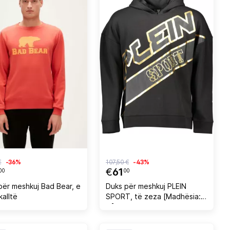
€
-36%
107,50 €
-43%
€
61
00
00
për meshkuj Bad Bear, e
Duks për meshkuj PLEIN
kalltë
SPORT, të zeza [Madhësia:
M]