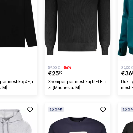
59,00 €
-56%
89,00 
€
25
€
36
90
për meshkuj 4F, i
Xhemper për meshkuj RIFLE, i
Duks 
: M]
zi [Madhësia: M]
meshk
24h
24