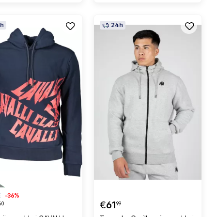
h
24h
€
-36%
€
61
60
99