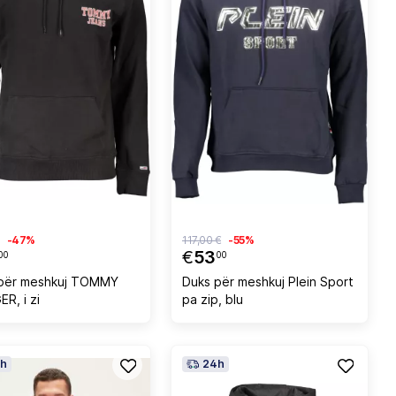
-47%
117,00 €
-55%
€
53
00
00
për meshkuj TOMMY
Duks për meshkuj Plein Sport
ER, i zi
pa zip, blu
h
24h