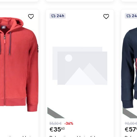
24h
24
55,50 €
-36%
90,00 
€
35
€
57
60