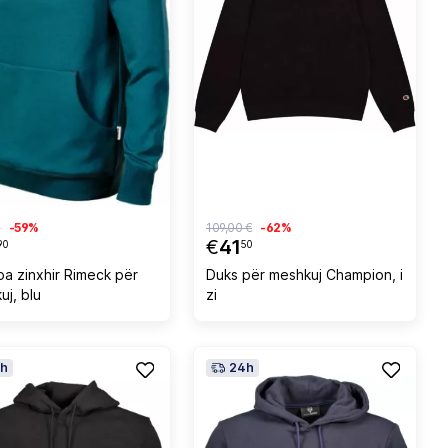
€
-59%
109,00 €
-62%
€
41
90
50
pa zinxhir Rimeck për
Duks për meshkuj Champion, i
uj, blu
zi
h
24h