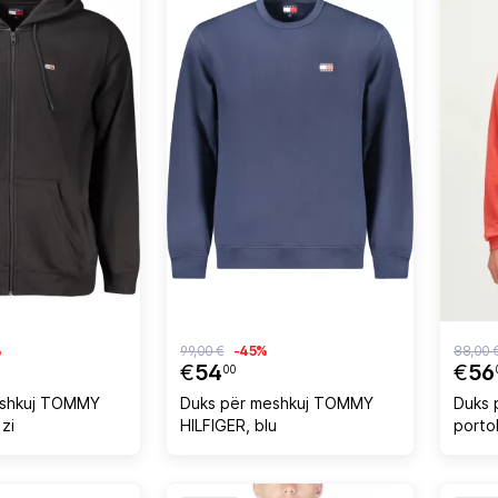
%
99,00 €
-45%
88,00 
€
54
€
56
00
eshkuj TOMMY
Duks për meshkuj TOMMY
Duks 
 zi
HILFIGER, blu
porto