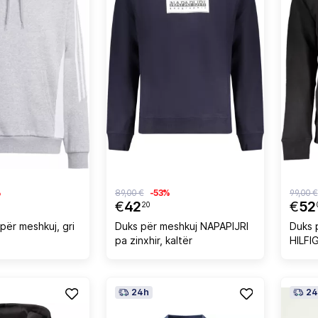
%
89,00 €
-53%
99,00 €
€
42
€
52
20
për meshkuj, gri
Duks për meshkuj NAPAPIJRI
Duks 
pa zinxhir, kaltër
HILFIG
24h
24