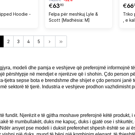
€
63
€
66
80
ipped Hoodie -
Felpa për meshkuj Lyle &
Triko 
Scott [Madhësia: M]
, e ka
2
3
4
5
yra, modeli dhe pamja e veshjeve që preferojmë informojnë të tj
një përshtypje në mendjet e njerëzve që i shohin. Çdo person 
ëra-tjetra sepse bota e brendshme dhe shijet e çdo personi jan
humë sektorë të tjerë. Industria e veshjeve prodhon vazhdimisht 
 fundit. Njerëzit e të gjitha moshave preferojnë këtë produkt, i c
e jakë të rrumbullakët, duks me kapuç, duks i gjatë ose i shkurt
Ndër arsyet pse modeli i duksit preferohet shpesh është se ai 
 vishni një duks, mund të bëni një kombinim elegant, të thjesht