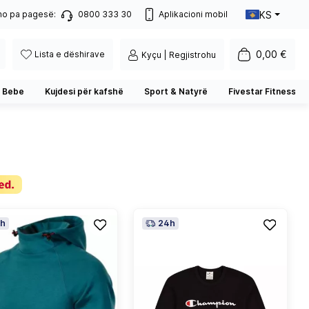
KS
no pa pagesë:
0800 333 30
Aplikacioni mobil
0,00 €
Lista e dëshirave
Kyçu | Regjistrohu
 Bebe
Kujdesi për kafshë
Sport & Natyrë
Fivestar Fitness
h
24h