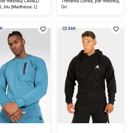
për meshkuj CAVALLI
Trenerka Gorilla, për meshkuj,
, blu [Madhësia: L]
Gri
h
24h