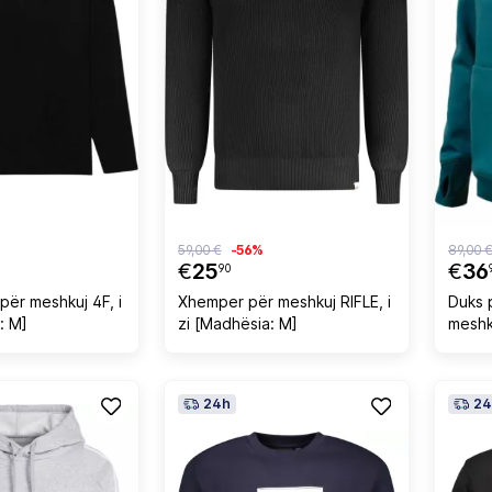
59,00 €
-56%
89,00 
€
25
€
36
90
për meshkuj 4F, i
Xhemper për meshkuj RIFLE, i
Duks 
: M]
zi [Madhësia: M]
meshk
24h
24