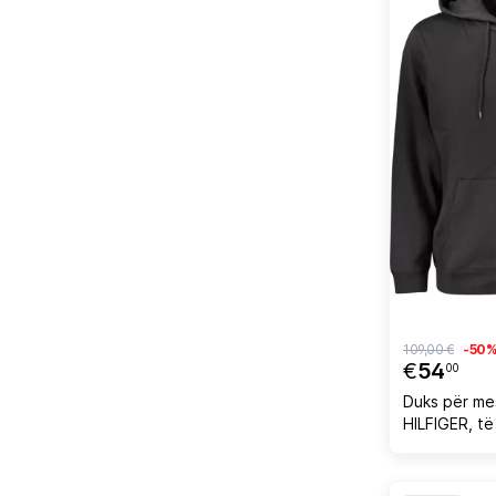
109,00 €
-50
€
54
00
Duks për m
HILFIGER, të