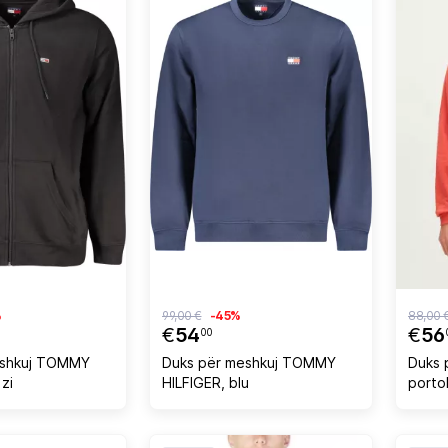
%
99,00 €
-45%
88,00 
€
54
€
56
00
eshkuj TOMMY
Duks për meshkuj TOMMY
Duks 
 zi
HILFIGER, blu
porto