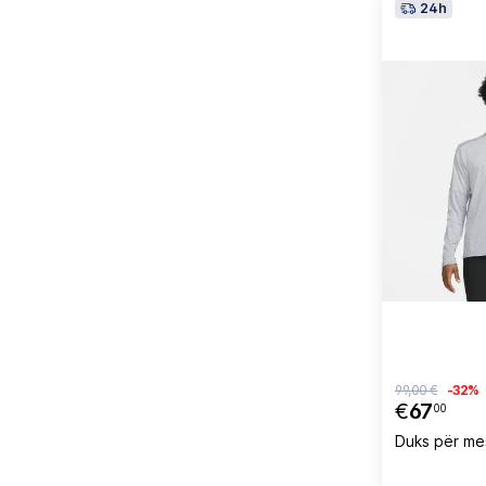
24h
99,00 €
-32%
€
67
00
Duks për mes