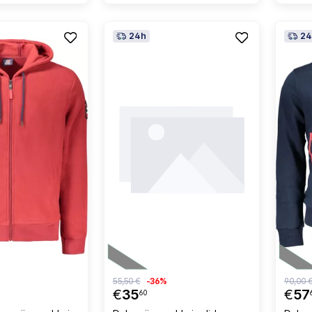
24h
24
55,50 €
-36%
90,00 
€
35
€
57
60