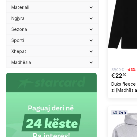
Materiali
Ngjyra
Sezona
Sporti
Xhepat
Madhësia
39,00 €
-43%
€
22
20
Duks fleece 
zi [Madhësia
24h