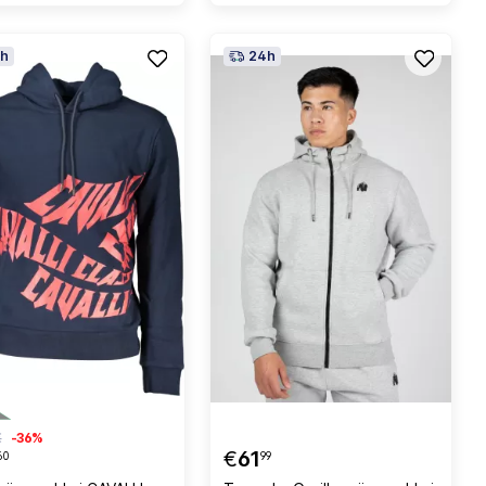
h
24h
€
-36%
€
61
60
99