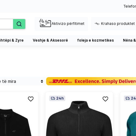
Telefo
Aktivizo përfitimet
Krahaso produktet
Shtëpi & Zyre
Veshje & Aksesorë
foleja e kozmetikes
Nëna &
24h
24