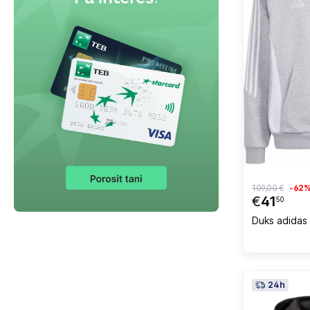
109,00 €
-62
€
41
50
Duks adidas 
24h