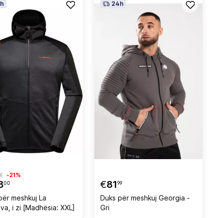
h
24h
€
-21%
8
€
81
00
99
për meshkuj La
Duks për meshkuj Georgia -
va, i zi [Madhësia: XXL]
Gri