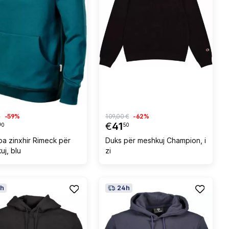
€
-59%
109,00 €
-62%
€
41
90
50
pa zinxhir Rimeck për
Duks për meshkuj Champion, i
uj, blu
zi
h
24h