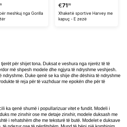
€
71
99
99
për meshkuj nga Gorilla
Xhaketë sportive Harvey me
ltër
kapuç - E zezë
erët për shijet tona. Duksat e veshura nga njerëz të të
përdor më shpesh modele dhe ngjyra të ndryshme veshjesh.
ë të ndryshme. Duke qenë se ka shije dhe dëshira të ndryshme
produkte të reja për të vazhduar me epokën dhe për të
ili ka qenë shumë i popullarizuar vitet e fundit. Modeli i
ër, duks me zinxhir ose me detaje zinxhir, modele duksash me
është i rehatshëm dhe me teksturë të butë. Modelet e duksave
ë, të ndezur ose të përditshëm. Mund të bëni një kombinim