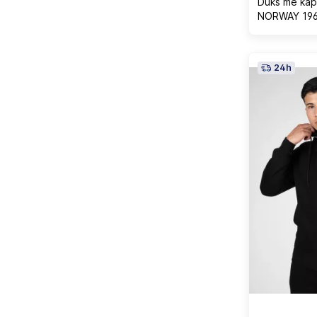
Duks me kap
NORWAY 1963
24h