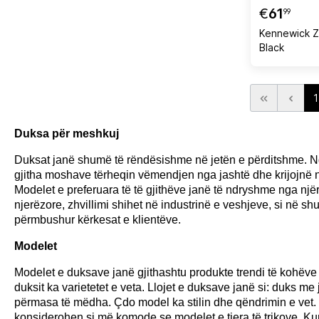
€
61
99
Kennewick Z
Black
1
Duksa për meshkuj
Duksat janë shumë të rëndësishme në jetën e përditshme. Ngj
gjitha moshave tërheqin vëmendjen nga jashtë dhe krijojnë 
Modelet e preferuara të të gjithëve janë të ndryshme nga nj
njerëzore, zhvillimi shihet në industrinë e veshjeve, si në s
përmbushur kërkesat e klientëve.
Modelet
Modelet e duksave janë gjithashtu produkte trendi të kohëve të
duksit ka varietetet e veta. Llojet e duksave janë si: duks m
përmasa të mëdha. Çdo model ka stilin dhe qëndrimin e vet. 
konsiderohen si më komode se modelet e tjera të trikove. Kur