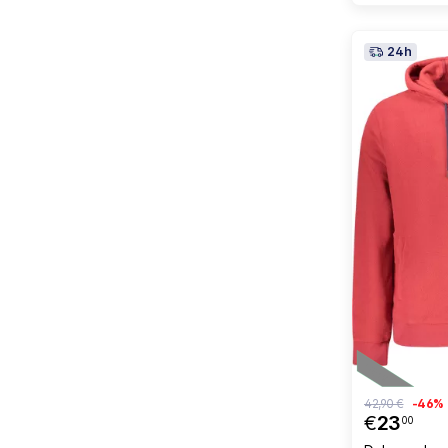
24h
42,90 €
-46%
€
23
00