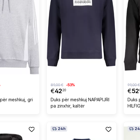
%
89,00 €
-53%
99,00 €
€
42
€
52
20
për meshkuj, gri
Duks për meshkuj NAPAPIJRI
Duks 
pa zinxhir, kaltër
HILFIG
24h
24