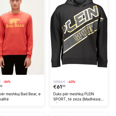
€
-36%
107,50 €
-43%
€
61
00
00
për meshkuj Bad Bear, e
Duks për meshkuj PLEIN
kalltë
SPORT, të zeza [Madhësia:
M]