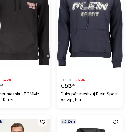
-47%
117,00 €
-55%
€
53
00
00
për meshkuj TOMMY
Duks për meshkuj Plein Sport
ER, i zi
pa zip, blu
h
24h