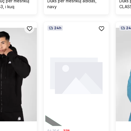
uç për meshkuj
Duks për meshkuj adidas,
Duks 
, i kuq
navy
CLASS
24h
24
94,20 €
-32%