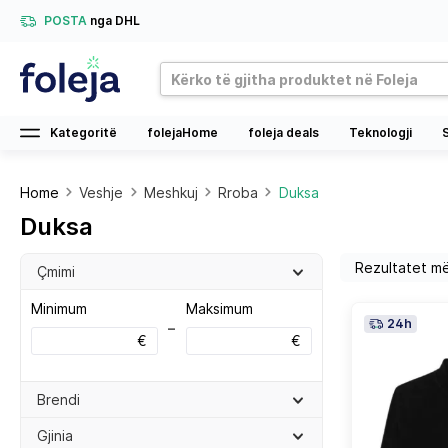
POSTA
nga DHL
Kategoritë
folejaHome
foleja deals
Teknologji
Home
Veshje
Meshkuj
Rroba
Duksa
Duksa
Çmimi
Minimum
Maksimum
24h
–
€
€
Brendi
Gjinia