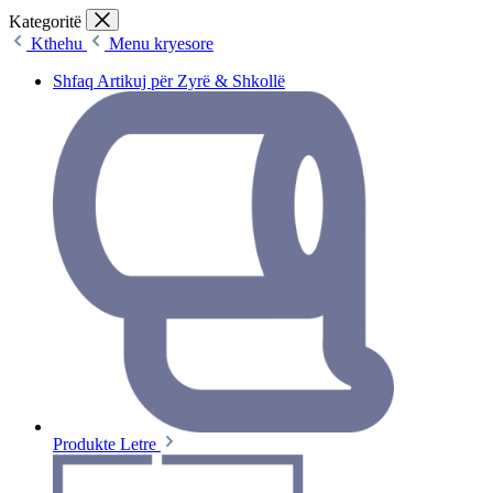
Kategoritë
Kthehu
Menu kryesore
Shfaq Artikuj për Zyrë & Shkollë
Produkte Letre